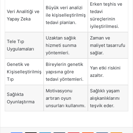
Erken teşhis ve
Büyük veri analizi
Veri Analitiği ve
tedavi
ile kişiselleştirilmiş
Yapay Zeka
süreçlerinin
tedavi planları.
iyileştirilmesi.
Uzaktan sağlık
Zaman ve
Tele Tıp
hizmeti sunma
maliyet tasarrufu
Uygulamaları
yöntemleri.
sağlar.
Genetik ve
Bireylerin genetik
Yan etki riskini
Kişiselleştirilmiş
yapısına göre
azaltır.
Tıp
tedavi yöntemleri.
Motivasyonu
Sağlıklı yaşam
Sağlıkta
artıran oyun
alışkanlıklarını
Oyunlaştırma
unsurları kullanımı.
teşvik eder.
Facebook
X
LinkedIn
Tumblr
Pinterest
Reddit
VKontakte
Odnok