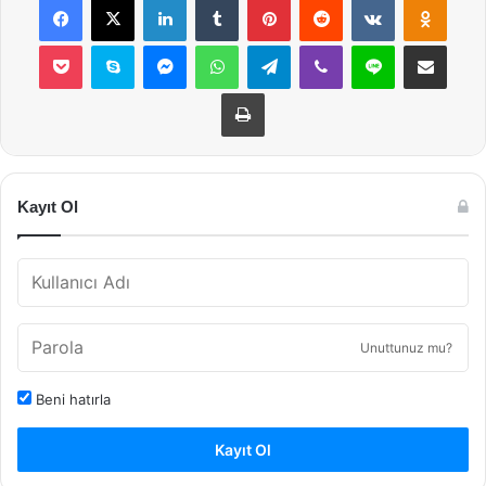
Pocket
Skype
Messenger
WhatsApp
Telegram
Viber
Line
E-Posta ile payla
Yazdır
Kayıt Ol
Unuttunuz mu?
Beni hatırla
Kayıt Ol