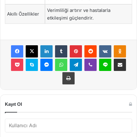
Verimliliği artırır ve hastalarla
Akıllı Özellikler
etkileşimi güçlendirir.
Facebook
X
LinkedIn
Tumblr
Pinterest
Reddit
VKontakte
Odnok
Pocket
Skype
Messenger
WhatsApp
Telegram
Viber
Line
E-Posta ile payla
Yazdır
Kayıt Ol