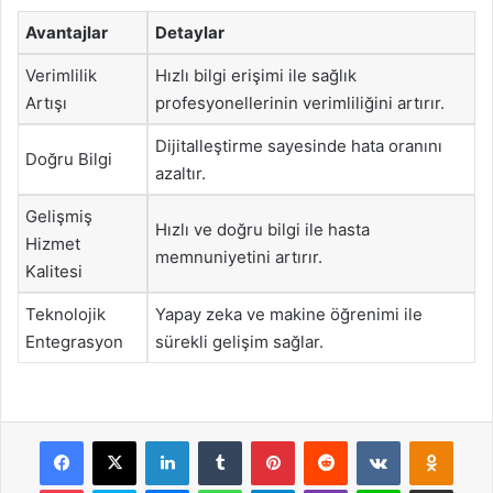
Avantajlar
Detaylar
Verimlilik
Hızlı bilgi erişimi ile sağlık
Artışı
profesyonellerinin verimliliğini artırır.
Dijitalleştirme sayesinde hata oranını
Doğru Bilgi
azaltır.
Gelişmiş
Hızlı ve doğru bilgi ile hasta
Hizmet
memnuniyetini artırır.
Kalitesi
Teknolojik
Yapay zeka ve makine öğrenimi ile
Entegrasyon
sürekli gelişim sağlar.
Facebook
X
LinkedIn
Tumblr
Pinterest
Reddit
VKontakte
Odnok
Pocket
Skype
Messenger
WhatsApp
Telegram
Viber
Line
E-Posta ile payla