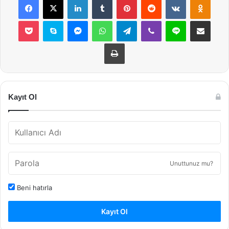
Pocket
Skype
Messenger
WhatsApp
Telegram
Viber
Line
E-Posta ile payla
Yazdır
Kayıt Ol
Unuttunuz mu?
Beni hatırla
Kayıt Ol