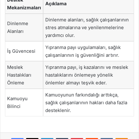
Açıklama
Mekanizmaları
Dinlenme alanları, sağlık çalışanlarının
Dinlenme
stres atmalarına ve yenilenmelerine
Alanları
yardımcı olur.
Yıpranma payı uygulamaları, sağlık
İş Güvencesi
çalışanlarının iş güvenliğini artırır.
Meslek
Yıpranma payı, iş kazalarını ve meslek
Hastalıkları
hastalıklarını önlemeye yönelik
Önleme
önlemler almayı teşvik eder.
Kamuoyunun farkındalığı arttıkça,
Kamuoyu
sağlık çalışanlarının hakları daha fazla
Bilinci
desteklenir.
Facebook
X
LinkedIn
Tumblr
Pinterest
Reddit
VKontakte
Odnok