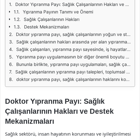
Doktor Yıpranma Payı: Sağlık Çalışanlarının Hakları ve Destek Mekanizmaları
Yıpranma Payının Tanımı ve Önemi
Sağlık Çalışanlarının Hakları
Destek Mekanizmaları
Doktor yıpranma payı, sağlık çalışanlarının yoğun ve stresli çalışma koşullarının bir sonucu olarak ortaya çıkan bir haktır. Sağlık sektörü, uzun saatler, acil durumlar ve duygusal yüklerin yanı sıra, fiziksel ve zihinsel yıpranmayı da beraberinde getirmektedir. Bu nedenle, sağlık çalışanlarının yıpranma payı talep etmesi, onların hakları arasında yer almaktadır. Yıpranma payı, sağlık çalışanlarının daha sağlıklı bir çalışma ortamına sahip olmalarını sağlarken, aynı zamanda motivasyonlarını artırır ve iş verimliliğini yükseltir.
Sağlık çalışanlarının hakları arasında yer alan yıpranma payı, çeşitli ülkelerde farklı şekillerde uygulanmaktadır. Bazı ülkelerde, yıpranma payı, emeklilik süresinin kısaltılması veya ek maddi yardımlar olarak sağlanmaktadır. Bunun yanı sıra, yıpranma payı uygulaması, sağlık sektöründe çalışanların iş güvencesini artırırken, aynı zamanda onların ruhsal ve fiziksel sağlığını korumaya yönelik önlemler almayı da teşvik etmektedir.
Sağlık çalışanları, yıpranma payı sayesinde, iş hayatlarına daha sağlıklı bir bakış açısıyla yaklaşabilmektedir. Yıpranma payı uygulaması, çalışanların iş yükünü hafifletirken, stresle başa çıkmalarına yardımcı olan destek mekanizmalarını da içermektedir. Bu mekanizmalar arasında psikolojik destek hizmetleri, dinlenme alanları ve esnek çalışma saatleri gibi uygulamalar yer almaktadır. Bu tür destekler, sağlık çalışanlarının motivasyonunu artırırken, iş yerinde daha sağlıklı bir ortam oluşturmaktadır.
Yıpranma payı uygulamasının bir diğer önemli boyutu da, sağlık çalışanlarının alacakları eğitim ve gelişim fırsatlarıdır. Sağlık sektöründe sürekli değişen koşullar ve yeni teknolojilerin ortaya çıkması, çalışanların sürekli olarak kendilerini geliştirmelerini zorunlu kılmaktadır. Yıpranma payı, sağlık çalışanlarına bu eğitim ve gelişim fırsatlarına erişim sağlayarak, kariyerlerinde ilerlemelerine katkıda bulunmaktadır.
Bununla birlikte, yıpranma payı uygulamaları, sağlık çalışanlarının iş güvenliğini artırmayı da hedeflemektedir. Yıpranma payının sağlanması, sağlık çalışanlarının mesleklerini daha güvenli bir şekilde icra etmelerini sağlarken, aynı zamanda iş kazalarının ve meslek hastalıklarının da önüne geçmektedir. Böylece, hem çalışanların hem de hastaların güvenliği artırılmış olmaktadır.
Sağlık çalışanlarının yıpranma payı talepleri, toplumsal farkındalığın artmasıyla birlikte daha fazla gündeme gelmektedir. Kamuoyu bilincinin artması, sağlık sektöründe çalışanların haklarına yönelik daha fazla destek sağlanmasına zemin hazırlamaktadır. Bu durum, sağlık çalışanlarının haklarının korunması ve iyileştirilmesi için önemli bir adım oluşturmaktadır.
doktor yıpranma payı, sağlık çalışanlarının haklarını koruyan ve destekleyen önemli bir mekanizma olarak öne çıkmaktadır. Sağlık sektöründe çalışanların yıpranma payı talepleri, hem kişisel hem de mesleki gelişimlerini destekleyerek, daha sağlıklı bir çalışma ortamı yaratma amacını gütmektedir. Bu nedenle, sağlık çalışanlarının yıpranma payı taleplerinin dikkate alınması ve desteklenmesi büyük önem taşımaktadır.
Doktor Yıpranma Payı: Sağlık
Çalışanlarının Hakları ve Destek
Mekanizmaları
Sağlık sektörü, insan hayatının korunması ve iyileştirilmesi