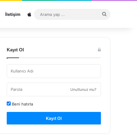
Sitemap
Arama
İletişim
yap
...
Kayıt Ol
Unuttunuz mu?
Beni hatırla
Kayıt Ol