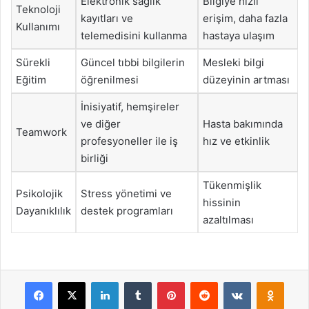
Elektronik sağlık
Bilgiye hızlı
Teknoloji
kayıtları ve
erişim, daha fazla
Kullanımı
telemedisini kullanma
hastaya ulaşım
Sürekli
Güncel tıbbi bilgilerin
Mesleki bilgi
Eğitim
öğrenilmesi
düzeyinin artması
İnisiyatif, hemşireler
ve diğer
Hasta bakımında
Teamwork
profesyoneller ile iş
hız ve etkinlik
birliği
Tükenmişlik
Psikolojik
Stress yönetimi ve
hissinin
Dayanıklılık
destek programları
azaltılması
Facebook
X
LinkedIn
Tumblr
Pinterest
Reddit
VKontakte
Odnok