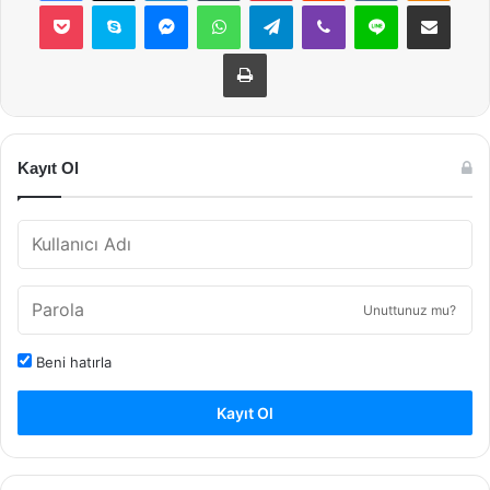
Pocket
Skype
Messenger
WhatsApp
Telegram
Viber
Line
E-Posta ile payla
Yazdır
Kayıt Ol
Unuttunuz mu?
Beni hatırla
Kayıt Ol