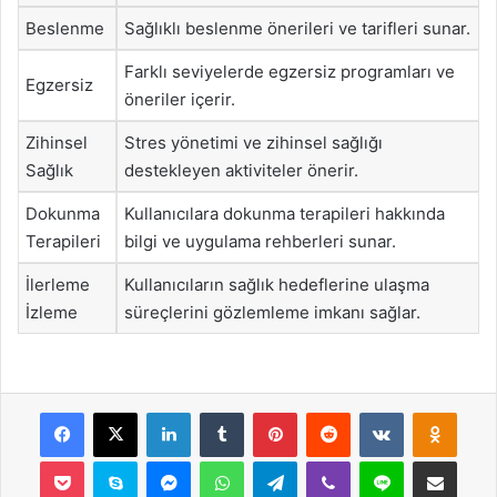
Beslenme
Sağlıklı beslenme önerileri ve tarifleri sunar.
Farklı seviyelerde egzersiz programları ve
Egzersiz
öneriler içerir.
Zihinsel
Stres yönetimi ve zihinsel sağlığı
Sağlık
destekleyen aktiviteler önerir.
Dokunma
Kullanıcılara dokunma terapileri hakkında
Terapileri
bilgi ve uygulama rehberleri sunar.
İlerleme
Kullanıcıların sağlık hedeflerine ulaşma
İzleme
süreçlerini gözlemleme imkanı sağlar.
Facebook
X
LinkedIn
Tumblr
Pinterest
Reddit
VKontakte
Odnok
Pocket
Skype
Messenger
WhatsApp
Telegram
Viber
Line
E-Posta ile payla