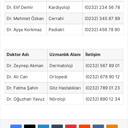
Dr. Elif Demir
Kardiyoloji
(0232) 234 56 78
Dr. Mehmet Özkan
Cerrahi
(0232) 345 67 89
Dr. Ayşe Korkmaz
Pediatri
(0232) 456 78 90
Doktor Adı
Uzmanlık Alanı
İletişim
Dr. Zeynep Akman
Dermatoloji
(0232) 567 89 01
Dr. Ali Can
Ortopedi
(0232) 678 90 12
Dr. Fatma Şahin
Göz Hastalıkları
(0232) 789 01 23
Dr. Oğuzhan Yavuz
Nöroloji
(0232) 890 12 34
Facebook
X
LinkedIn
Tumblr
Pinterest
Reddit
VKontakte
Odnok