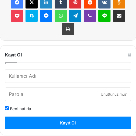
Pocket
Skype
Messenger
WhatsApp
Telegram
Viber
Line
E-Posta ile payla
Yazdır
Kayıt Ol
Unuttunuz mu?
Beni hatırla
Kayıt Ol