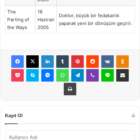
The
18
Doktor, büyük bir fedakarlık
Parting of
Haziran
yaparak yeni bir dönüşüm geçirir.
the Ways
2005
Facebook
X
LinkedIn
Tumblr
Pinterest
Reddit
VKontakte
Odnok
Pocket
Skype
Messenger
WhatsApp
Telegram
Viber
Line
E-Posta ile payla
Yazdır
Kayıt Ol