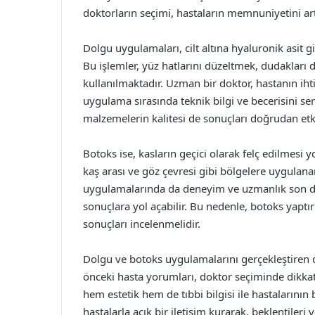
doktorların seçimi, hastaların memnuniyetini art
Dolgu uygulamaları, cilt altına hyaluronik asit g
Bu işlemler, yüz hatlarını düzeltmek, dudakları d
kullanılmaktadır. Uzman bir doktor, hastanın i
uygulama sırasında teknik bilgi ve becerisini se
malzemelerin kalitesi de sonuçları doğrudan etk
Botoks ise, kasların geçici olarak felç edilmesi y
kaş arası ve göz çevresi gibi bölgelere uygulana
uygulamalarında da deneyim ve uzmanlık son de
sonuçlara yol açabilir. Bu nedenle, botoks yapt
sonuçları incelenmelidir.
Dolgu ve botoks uygulamalarını gerçekleştiren 
önceki hasta yorumları, doktor seçiminde dikkate
hem estetik hem de tıbbi bilgisi ile hastalarının
hastalarla açık bir iletişim kurarak, beklentileri v