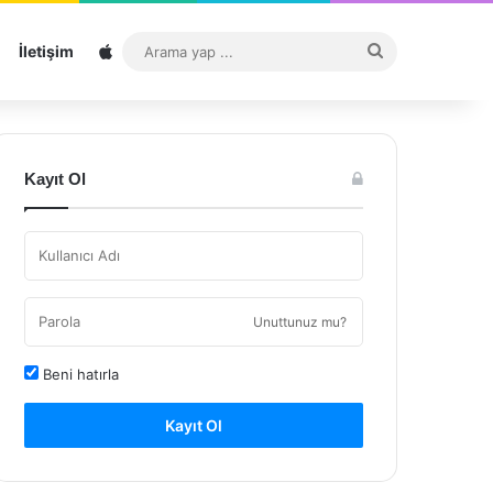
Sitemap
Arama
İletişim
yap
...
Kayıt Ol
Unuttunuz mu?
Beni hatırla
Kayıt Ol