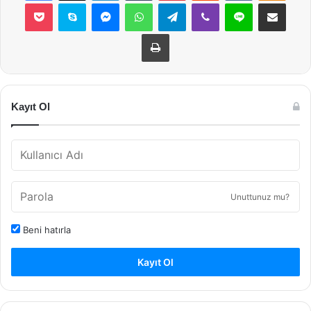
Pocket
Skype
Messenger
WhatsApp
Telegram
Viber
Line
E-Posta ile payla
Yazdır
Kayıt Ol
Unuttunuz mu?
Beni hatırla
Kayıt Ol