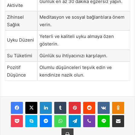
Günlük en az 30 dakika egzersiz yapın.
Aktivite
Zihinsel
Meditasyon ve sosyal bağlantılara önem
Sağlık
verin.
Yeterli ve kaliteli uyku almaya özen
Uyku Düzeni
gösterin.
Su Tüketimi
Günlük su ihtiyacınızı karşılayın.
Pozitif
Olumlu düşünceleri teşvik edin ve
Düşünce
kendinize nazik olun.
Facebook
X
LinkedIn
Tumblr
Pinterest
Reddit
VKontakte
Odnok
Pocket
Skype
Messenger
WhatsApp
Telegram
Viber
Line
E-Posta ile payla
Yazdır