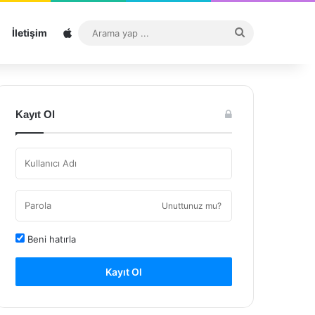
Sitemap
Arama
İletişim
yap
...
Kayıt Ol
Unuttunuz mu?
Beni hatırla
Kayıt Ol