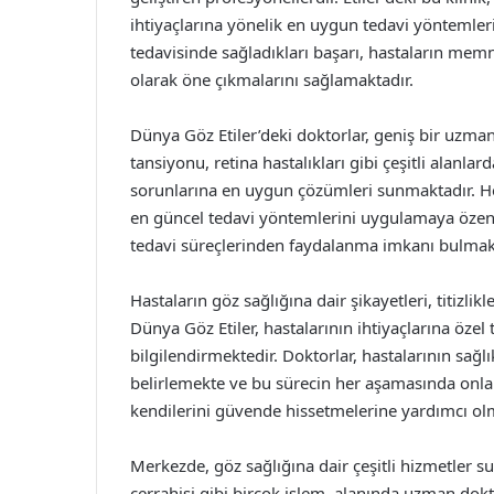
ihtiyaçlarına yönelik en uygun tedavi yöntemleri
tedavisinde sağladıkları başarı, hastaların memn
olarak öne çıkmalarını sağlamaktadır.
Dünya Göz Etiler’deki doktorlar, geniş bir uzmanl
tansiyonu, retina hastalıkları gibi çeşitli alanla
sorunlarına en uygun çözümleri sunmaktadır. Her
en güncel tedavi yöntemlerini uygulamaya özen 
tedavi süreçlerinden faydalanma imkanı bulmak
Hastaların göz sağlığına dair şikayetleri, titizlik
Dünya Göz Etiler, hastalarının ihtiyaçlarına özel
bilgilendirmektedir. Doktorlar, hastalarının sağ
belirlemekte ve bu sürecin her aşamasında onlarl
kendilerini güvende hissetmelerine yardımcı ol
Merkezde, göz sağlığına dair çeşitli hizmetler s
cerrahisi gibi birçok işlem, alanında uzman dokt