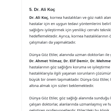
5. Dr. Ali Koç
Dr. Ali Koç
, kornea hastalıkları ve göz nakli al
hastalar için en uygun tedavi yöntemlerini belir
sağlığını iyileştirmek için yenilikçi cerrahi tekni
hedeflemektedir. Ayrıca, kornea hastalıklarını
çalışmaları da yapmaktadır.
Dünya Göz Etiler, alanında uzman doktorları ile
Dr. Ahmet Yılmaz
,
Dr. Elif Demir
,
Dr. Mehmet
hastalarının göz sağlığını koruma ve iyileştirme
hastalıklarıyla ilgili yaşanan sorunların çözümü
büyük bir önem taşımaktadır. Dünya Göz Etiler, ka
altına almak için sizleri beklemektedir.
Dünya Göz Etiler, göz sağlığı alanında sunduğu 
çalışan doktorlar, alanlarında uzmanlaşmış ve ha
geliştiren profesyonellerdir. Etiler’deki bu klini