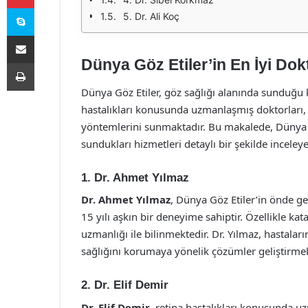
Skype
5. Dr. Ali Koç
E-Posta ile paylaş
Dünya Göz Etiler’in En İyi Dokt
Yazdır
Dünya Göz Etiler, göz sağlığı alanında sunduğu k
hastalıkları konusunda uzmanlaşmış doktorları, 
yöntemlerini sunmaktadır. Bu makalede, Dünya Göz
sundukları hizmetleri detaylı bir şekilde inceley
1. Dr. Ahmet Yılmaz
Dr. Ahmet Yılmaz
, Dünya Göz Etiler’in önde ge
15 yılı aşkın bir deneyime sahiptir. Özellikle ka
uzmanlığı ile bilinmektedir. Dr. Yılmaz, hastala
sağlığını korumaya yönelik çözümler geliştirmek
2. Dr. Elif Demir
Dr. Elif Demir
, retina hastalıkları konusunda u