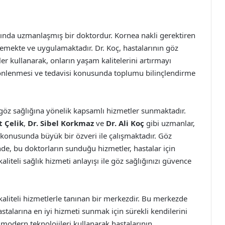
anında uzmanlaşmış bir doktordur. Kornea nakli gerektiren
lemekte ve uygulamaktadır. Dr. Koç, hastalarının göz
kler kullanarak, onların yaşam kalitelerini artırmayı
n önlenmesi ve tedavisi konusunda toplumu bilinçlendirme
 göz sağlığına yönelik kapsamlı hizmetler sunmaktadır.
 Çelik
,
Dr. Sibel Korkmaz
ve
Dr. Ali Koç
gibi uzmanlar,
 konusunda büyük bir özveri ile çalışmaktadır. Göz
nde, bu doktorların sunduğu hizmetler, hastalar için
liteli sağlık hizmeti anlayışı ile göz sağlığınızı güvence
kaliteli hizmetlerle tanınan bir merkezdir. Bu merkezde
stalarına en iyi hizmeti sunmak için sürekli kendilerini
k, modern teknolojileri kullanarak hastalarının