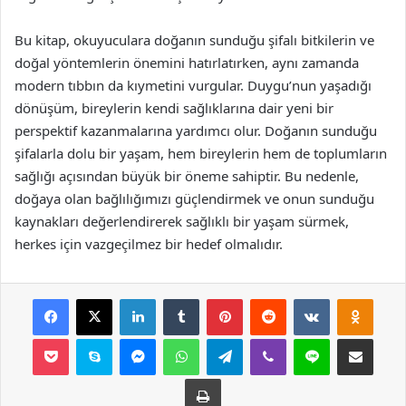
Bu kitap, okuyuculara doğanın sunduğu şifalı bitkilerin ve
doğal yöntemlerin önemini hatırlatırken, aynı zamanda
modern tıbbın da kıymetini vurgular. Duygu’nun yaşadığı
dönüşüm, bireylerin kendi sağlıklarına dair yeni bir
perspektif kazanmalarına yardımcı olur. Doğanın sunduğu
şifalarla dolu bir yaşam, hem bireylerin hem de toplumların
sağlığı açısından büyük bir öneme sahiptir. Bu nedenle,
doğaya olan bağlılığımızı güçlendirmek ve onun sunduğu
kaynakları değerlendirerek sağlıklı bir yaşam sürmek,
herkes için vazgeçilmez bir hedef olmalıdır.
Facebook
X
LinkedIn
Tumblr
Pinterest
Reddit
VKontakte
Odnok
Pocket
Skype
Messenger
WhatsApp
Telegram
Viber
Line
E-Posta ile payla
Yazdır