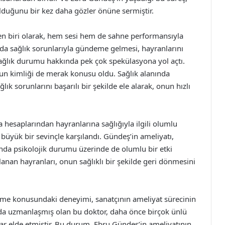
olduğunu bir kez daha gözler önüne sermiştir.
n biri olarak, hem sesi hem de sahne performansıyla
arda sağlık sorunlarıyla gündeme gelmesi, hayranlarını
 sağlık durumu hakkında pek çok spekülasyona yol açtı.
un kimliği de merak konusu oldu. Sağlık alanında
ık sorunlarını başarılı bir şekilde ele alarak, onun hızlı
hesaplarından hayranlarına sağlığıyla ilgili olumlu
büyük bir sevinçle karşılandı. Gündeş’in ameliyatı,
anda psikolojik durumu üzerinde de olumlu bir etki
lanan hayranları, onun sağlıklı bir şekilde geri dönmesini
zme konusundaki deneyimi, sanatçının ameliyat sürecinin
nda uzmanlaşmış olan bu doktor, daha önce birçok ünlü
lar elde etmiştir. Bu durum, Ebru Gündeş’in ameliyatının