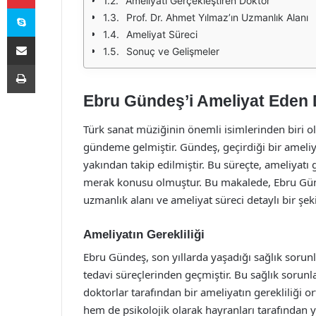
Ameliyatı Gerçekleştiren Doktor
Skype
Prof. Dr. Ahmet Yılmaz’ın Uzmanlık Alanı
Ameliyat Süreci
E-Posta ile paylaş
Sonuç ve Gelişmeler
Yazdır
Ebru Gündeş’i Ameliyat Eden 
Türk sanat müziğinin önemli isimlerinden biri o
gündeme gelmiştir. Gündeş, geçirdiği bir amel
yakından takip edilmiştir. Bu süreçte, ameliyatı
merak konusu olmuştur. Bu makalede, Ebru Günde
uzmanlık alanı ve ameliyat süreci detaylı bir şeki
Ameliyatın Gerekliliği
Ebru Gündeş, son yıllarda yaşadığı sağlık sorunl
tedavi süreçlerinden geçmiştir. Bu sağlık soru
doktorlar tarafından bir ameliyatın gerekliliği 
hem de psikolojik olarak hayranları tarafından y