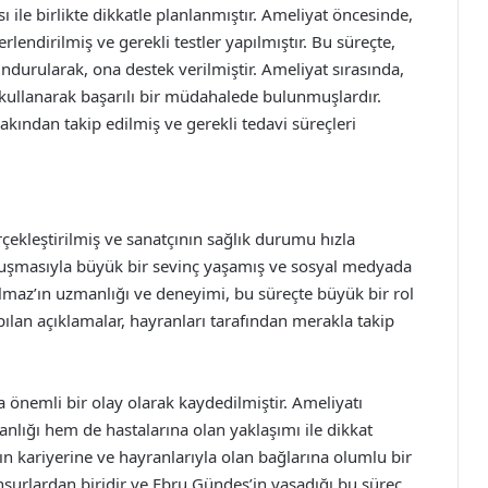
 ile birlikte dikkatle planlanmıştır. Ameliyat öncesinde,
lendirilmiş ve gerekli testler yapılmıştır. Bu süreçte,
urularak, ona destek verilmiştir. Ameliyat sırasında,
r kullanarak başarılı bir müdahalede bulunmuşlardır.
ından takip edilmiş ve gerekli tedavi süreçleri
rçekleştirilmiş ve sanatçının sağlık durumu hızla
avuşmasıyla büyük bir sevinç yaşamış ve sosyal medyada
ılmaz’ın uzmanlığı ve deneyimi, bu süreçte büyük bir rol
pılan açıklamalar, hayranları tarafından merakla takip
 önemli bir olay olarak kaydedilmiştir. Ameliyatı
nlığı hem de hastalarına olan yaklaşımı ile dikkat
n kariyerine ve hayranlarıyla olan bağlarına olumlu bir
unsurlardan biridir ve Ebru Gündeş’in yaşadığı bu süreç,