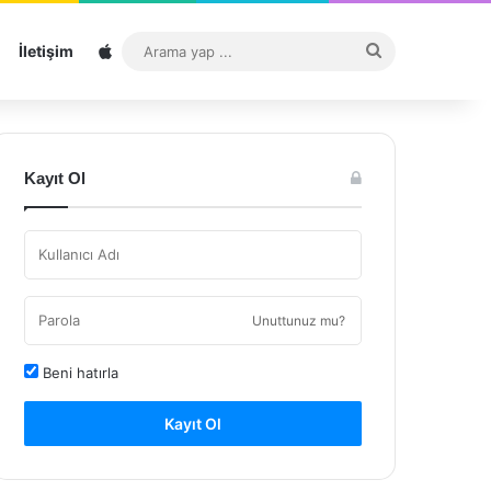
Sitemap
Arama
İletişim
yap
...
Kayıt Ol
Unuttunuz mu?
Beni hatırla
Kayıt Ol