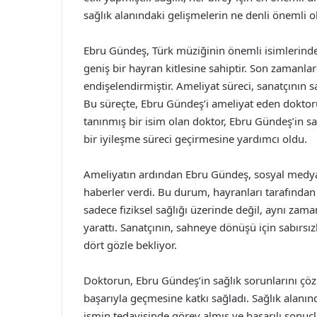
sağlık alanındaki gelişmelerin ne denli önemli 
Ebru Gündeş, Türk müziğinin önemli isimlerinde
geniş bir hayran kitlesine sahiptir. Son zamanl
endişelendirmiştir. Ameliyat süreci, sanatçının
Bu süreçte, Ebru Gündeş’i ameliyat eden doktor
tanınmış bir isim olan doktor, Ebru Gündeş’in sağl
bir iyileşme süreci geçirmesine yardımcı oldu.
Ameliyatın ardından Ebru Gündeş, sosyal medya 
haberler verdi. Bu durum, hayranları tarafından 
sadece fiziksel sağlığı üzerinde değil, aynı zam
yarattı. Sanatçının, sahneye dönüşü için sabırsız
dört gözle bekliyor.
Doktorun, Ebru Gündeş’in sağlık sorunlarını çö
başarıyla geçmesine katkı sağladı. Sağlık alanı
ismin tedavisinde görev almış ve başarılı sonuç