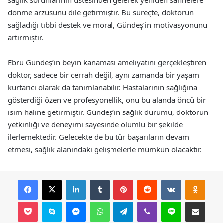
dönme arzusunu dile getirmiştir. Bu süreçte, doktorun
sağladığı tıbbi destek ve moral, Gündeş’in motivasyonunu
artırmıştır.
Ebru Gündeş’in beyin kanaması ameliyatını gerçekleştiren
doktor, sadece bir cerrah değil, aynı zamanda bir yaşam
kurtarıcı olarak da tanımlanabilir. Hastalarının sağlığına
gösterdiği özen ve profesyonellik, onu bu alanda öncü bir
isim haline getirmiştir. Gündeş’in sağlık durumu, doktorun
yetkinliği ve deneyimi sayesinde olumlu bir şekilde
ilerlemektedir. Gelecekte de bu tür başarıların devam
etmesi, sağlık alanındaki gelişmelerle mümkün olacaktır.
Facebook
X
LinkedIn
Tumblr
Pinterest
Reddit
VKontakte
Odnok
Pocket
Skype
Messenger
WhatsApp
Telegram
Viber
Line
E-Posta ile payla
Yazdır