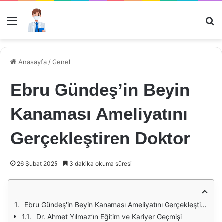
Menü
Ar
Anasayfa
/
Genel
Ebru Gündeş’in Beyin
Kanaması Ameliyatını
Gerçekleştiren Doktor
26 Şubat 2025
3 dakika okuma süresi
Ebru Gündeş'in Beyin Kanaması Ameliyatını Gerçekleştiren Doktor: Dr. Ahmet Yılmaz
Dr. Ahmet Yılmaz’ın Eğitim ve Kariyer Geçmişi