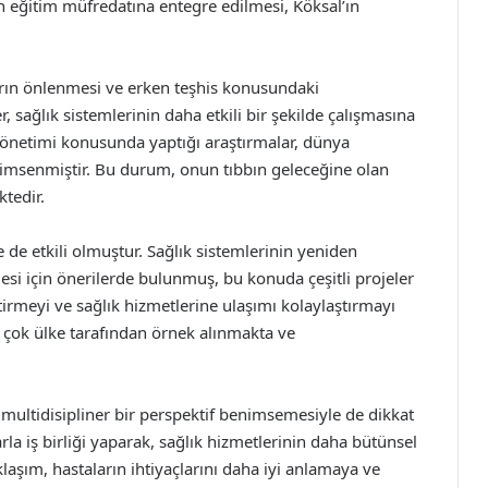
 eğitim müfredatına entegre edilmesi, Köksal’ın
ların önlenmesi ve erken teşhis konusundaki
er, sağlık sistemlerinin daha etkili bir şekilde çalışmasına
n yönetimi konusunda yaptığı araştırmalar, dünya
nimsenmiştir. Bu durum, onun tıbbın geleceğine olan
tedir.
 de etkili olmuştur. Sağlık sistemlerinin yeniden
lmesi için önerilerde bulunmuş, bu konuda çeşitli projeler
eştirmeyi ve sağlık hizmetlerine ulaşımı kolaylaştırmayı
 çok ülke tarafından örnek alınmakta ve
, multidisipliner bir perspektif benimsemesiyle de dikkat
la iş birliği yaparak, sağlık hizmetlerinin daha bütünsel
laşım, hastaların ihtiyaçlarını daha iyi anlamaya ve