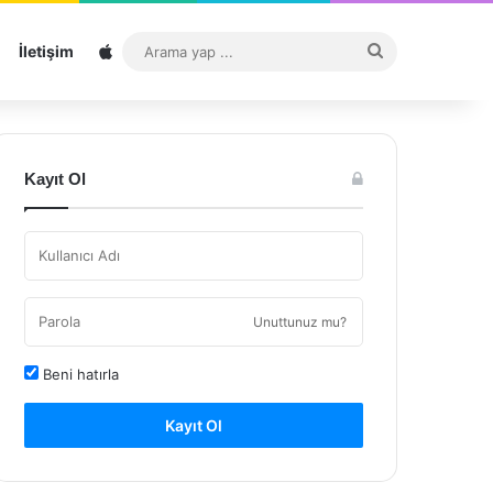
Sitemap
Arama
İletişim
yap
...
Kayıt Ol
Unuttunuz mu?
Beni hatırla
Kayıt Ol