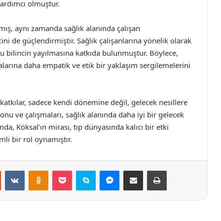
ardımcı olmuştur.
lmamış, aynı zamanda sağlık alanında çalışan
ini de güçlendirmiştir. Sağlık çalışanlarına yönelik olarak
u bilincin yayılmasına katkıda bulunmuştur. Böylece,
alarına daha empatik ve etik bir yaklaşım sergilemelerini
katkılar, sadece kendi dönemine değil, gelecek nesillere
u ve çalışmaları, sağlık alanında daha iyi bir gelecek
a, Köksal’ın mirası, tıp dünyasında kalıcı bir etki
i bir rol oynamıştır.
st
Reddit
VKontakte
Odnoklassniki
Pocket
Skype
Messenger
E-Posta ile paylaş
Yazdır