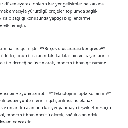
er düzenleyerek, onların kariyer gelişimlerine katkıda
tmak amacıyla yürüttüğü projeler, toplumda sağlık
e, kalp sağlığı konusunda yaptığı bilgilendirme
 etkilemiştir.
isim haline gelmiştir. **Birçok uluslararası kongrede**
ödüller, onun tıp alanındaki katkılarının ve başarılarının
çok tıp derneğine üye olarak, modern tıbbın gelişimine
ici bir vizyona sahiptir. **Teknolojinin tıpta kullanımı**
ili tedavi yöntemlerinin geliştirilmesine olanak
k ve onları tıp alanında kariyer yapmaya teşvik etmek için
ksal, modern tıbbın öncüsü olarak, sağlık alanındaki
devam edecektir.