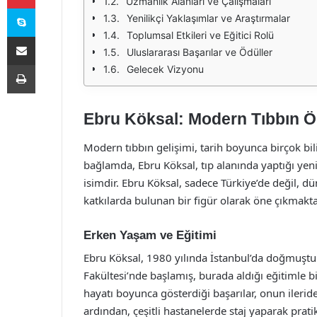
Uzmanlık Alanları ve Çalışmaları
Skype
Yenilikçi Yaklaşımlar ve Araştırmalar
Toplumsal Etkileri ve Eğitici Rolü
E-Posta ile paylaş
Uluslararası Başarılar ve Ödüller
Yazdır
Gelecek Vizyonu
Ebru Köksal: Modern Tıbbın 
Modern tıbbın gelişimi, tarih boyunca birçok bil
bağlamda, Ebru Köksal, tıp alanında yaptığı yenil
isimdir. Ebru Köksal, sadece Türkiye’de değil, 
katkılarda bulunan bir figür olarak öne çıkmakta
Erken Yaşam ve Eğitimi
Ebru Köksal, 1980 yılında İstanbul’da doğmuştur
Fakültesi’nde başlamış, burada aldığı eğitimle bi
hayatı boyunca gösterdiği başarılar, onun ilerid
ardından, çeşitli hastanelerde staj yaparak prat