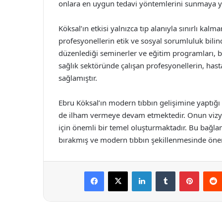
onlara en uygun tedavi yöntemlerini sunmaya y
Köksal’ın etkisi yalnızca tıp alanıyla sınırlı ka
profesyonellerin etik ve sosyal sorumluluk bilinc
düzenlediği seminerler ve eğitim programları, b
sağlık sektöründe çalışan profesyonellerin, hast
sağlamıştır.
Ebru Köksal’ın modern tıbbın gelişimine yaptığı 
de ilham vermeye devam etmektedir. Onun vizyon
için önemli bir temel oluşturmaktadır. Bu bağlamd
bırakmış ve modern tıbbın şekillenmesinde öneml
Facebook
X
LinkedIn
Tumblr
Pintere