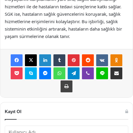
hizmetleri ile de hastaların tedavi süreçlerine katkı sağlar.
SGK ise, hastaların sağlık güvencelerini koruyarak, sağlık
hizmetlerine erişimlerini kolaylaştırır. Bu işbirliği, sağlık
sisteminin etkinliğini artırarak, hastaların daha sağlıklı bir
yaşam sürmelerine olanak tanır.
Facebook
X
LinkedIn
Tumblr
Pinterest
Reddit
VKontakte
Odnok
Pocket
Skype
Messenger
WhatsApp
Telegram
Viber
Line
E-Posta ile payla
Yazdır
Kayıt Ol