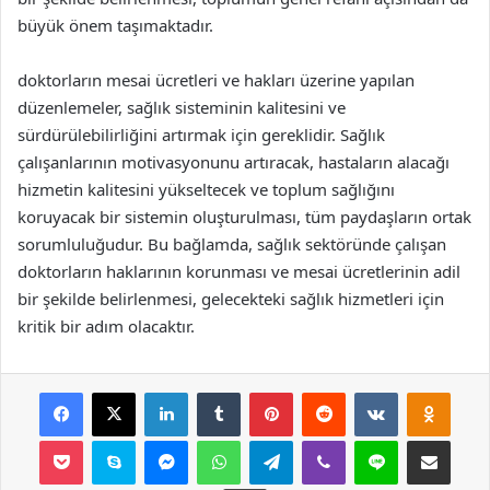
büyük önem taşımaktadır.
doktorların mesai ücretleri ve hakları üzerine yapılan
düzenlemeler, sağlık sisteminin kalitesini ve
sürdürülebilirliğini artırmak için gereklidir. Sağlık
çalışanlarının motivasyonunu artıracak, hastaların alacağı
hizmetin kalitesini yükseltecek ve toplum sağlığını
koruyacak bir sistemin oluşturulması, tüm paydaşların ortak
sorumluluğudur. Bu bağlamda, sağlık sektöründe çalışan
doktorların haklarının korunması ve mesai ücretlerinin adil
bir şekilde belirlenmesi, gelecekteki sağlık hizmetleri için
kritik bir adım olacaktır.
Facebook
X
LinkedIn
Tumblr
Pinterest
Reddit
VKontakte
Odnok
Pocket
Skype
Messenger
WhatsApp
Telegram
Viber
Line
E-Posta ile payla
Yazdır