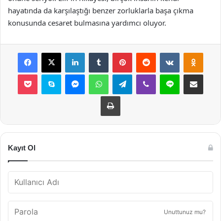
hayatında da karşılaştığı benzer zorluklarla başa çıkma
konusunda cesaret bulmasına yardımcı oluyor.
Facebook
X
LinkedIn
Tumblr
Pinterest
Reddit
VKontakte
Odnok
Pocket
Skype
Messenger
WhatsApp
Telegram
Viber
Line
E-Posta ile payla
Yazdır
Kayıt Ol
Unuttunuz mu?