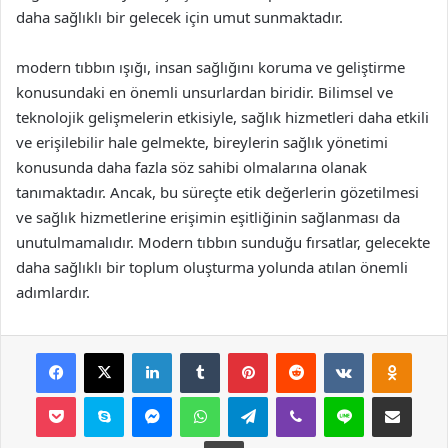
daha sağlıklı bir gelecek için umut sunmaktadır.
modern tıbbın ışığı, insan sağlığını koruma ve geliştirme
konusundaki en önemli unsurlardan biridir. Bilimsel ve
teknolojik gelişmelerin etkisiyle, sağlık hizmetleri daha etkili
ve erişilebilir hale gelmekte, bireylerin sağlık yönetimi
konusunda daha fazla söz sahibi olmalarına olanak
tanımaktadır. Ancak, bu süreçte etik değerlerin gözetilmesi
ve sağlık hizmetlerine erişimin eşitliğinin sağlanması da
unutulmamalıdır. Modern tıbbın sunduğu fırsatlar, gelecekte
daha sağlıklı bir toplum oluşturma yolunda atılan önemli
adımlardır.
Facebook
X
LinkedIn
Tumblr
Pinterest
Reddit
VKontakte
Odnok
Pocket
Skype
Messenger
WhatsApp
Telegram
Viber
Line
E-Posta ile payla
Yazdır