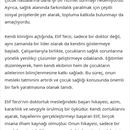
çocuk hastalarına daha iyi bir hizmet sunmayı hedefliyordu.
Ayrıca, sağlık alanında farkındalık yaratmak için çeşitli
sosyal projelerde yer alarak, topluma katkıda bulunmayı da
amaçlıyordu.
Kendi kliniğini açtığında, Elif Terzi, sadece bir doktor değil,
aynı zamanda bir lider olarak da kendini göstermeye
başladı. Çalışanlarıyla birlikte, çocukların sağlık sorunlarına
yönelik yenilikçi çözümler geliştirmeye odaklandı. Eğitimler
düzenleyerek, hem kendi ekibinin hem de çocukların
ailelerinin bilinçlenmesine katkı sağladı. Bu süreç, onun
mesleki tatminini artırdı ve çocuk sağlığı konusunda önemli
bir fark yaratmasına olanak tanıdı.
Elif Terzi’nin doktorluk mesleğindeki başarı hikayesi, azim,
kararlılık ve sevgiyle örülmüş bir öyküdür. Kendi zorluklarını
aşarak, hayallerini gerçekleştirmeyi başaran Elif, birçok
insana ilham kaynağı olmuştur. Onun hikayesi, sadece bir