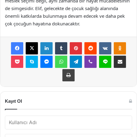
meslek seçimi değil, aynı zamanda bir hayat mücadelesinin
de simgesidir. Elif, gelecekte de çocuk sağlığı alanında
önemli katkılarda bulunmaya devam edecek ve daha pek
çok çocuğun hayatına dokunacaktır.
Facebook
X
LinkedIn
Tumblr
Pinterest
Reddit
VKontakte
Odnok
Pocket
Skype
Messenger
WhatsApp
Telegram
Viber
Line
E-Posta ile payla
Yazdır
Kayıt Ol