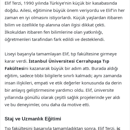
Elif Terzi, 1990 yılında Türkiye’nin küçük bir kasabasında
doğdu. Ailesi, eğitimine büyük önem veriyordu ve Elif’in her
zaman en iyi olmasını istiyorlardı. Küçük yaşlardan itibaren
bilim ve özellikle tıp alanına olan ilgisi dikkat çekti.
İlkokuldan itibaren fen bilimlerine olan yatkınlığı,
öğretmenleri tarafından fark edildi ve desteklendi.
Liseyi başarıyla tamamlayan Elif, tıp fakültesine girmeye
karar verdi.
İstanbul Üniversitesi Cerrahpaşa Tıp
Fakültesi
ni kazanarak büyük bir adım attı. Burada aldığı
eğitim, sadece tıbbi bilgilerle sınırlı kalmadı; aynı zamanda
insan ilişkileri, empati ve etik değerler konusunda da derin
bir anlayış geliştirmesine yardımcı oldu. Elif, üniversite
yıllarında gönüllü olarak çeşitli sağlık projelerinde yer aldı
ve bu deneyimler, onu daha da motive etti.
Staj ve Uzmanlık Eğitimi
Tıp fakültesini başarıyla tamamladıktan sonra, Elif Terzi,
iç