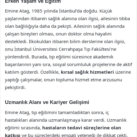
Erken Yaşam ve Eğitim
Emine Atag, 1985 yılında İstanbul’da doğdu. Küçük
yaşlarından itibaren sağlık alanına olan ilgisi, ailesinin tıbba
olan bağlılığıyla daha da pekişti. Ailesinin sağlık alanında
çalışan bireyleri olması, onun doktor olma hayalini
destekledi. İlkokuldan itibaren bilim derslerine olan ilgisi,
onu İstanbul Üniversitesi Cerrahpaşa Tıp Fakültesi’ne
yönlendirdi. Burada, tıp eğitimi süresince akademik
başarılarının yanı sıra, sosyal sorumluluk projelerine de aktif
katılım gösterdi. Özellikle,
kırsal sağlık hizmetleri
üzerine
yaptığı çalışmalar, onun topluma hizmet etme arzusunu
pekiştirdi.
Uzmanlık Alanı ve Kariyer Gelişimi
Emine Atag, tıp eğitimini tamamladıktan sonra, iç
hastalıkları alanında uzmanlaşmaya karar verdi. Uzmanlık
eğitimi sırasında,
hastaların tedavi süreçlerine olan
katkısı
ve bu süreçlerdeki empati yeteneği ile dikkat çekti.