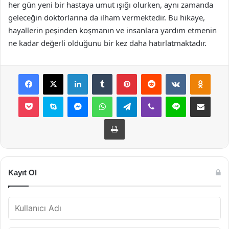
her gün yeni bir hastaya umut ışığı olurken, aynı zamanda
geleceğin doktorlarına da ilham vermektedir. Bu hikaye,
hayallerin peşinden koşmanın ve insanlara yardım etmenin
ne kadar değerli olduğunu bir kez daha hatırlatmaktadır.
Facebook
X
LinkedIn
Tumblr
Pinterest
Reddit
VKontakte
Odnok
Pocket
Skype
Messenger
WhatsApp
Telegram
Viber
Line
E-Posta ile payla
Yazdır
Kayıt Ol