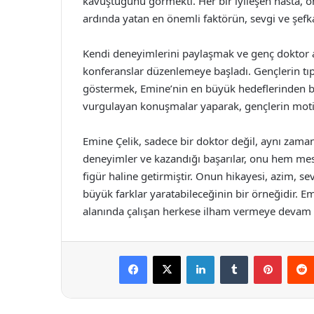
kavuştuğunu görmekti. Her bir iyileşen hasta, on
ardında yatan en önemli faktörün, sevgi ve şef
Kendi deneyimlerini paylaşmak ve genç doktor a
konferanslar düzenlemeye başladı. Gençlerin tıp 
göstermek, Emine’nin en büyük hedeflerinden bi
vurgulayan konuşmalar yaparak, gençlerin mot
Emine Çelik, sadece bir doktor değil, aynı zama
deneyimler ve kazandığı başarılar, onu hem mesl
figür haline getirmiştir. Onun hikayesi, azim, sev
büyük farklar yaratabileceğinin bir örneğidir. E
alanında çalışan herkese ilham vermeye devam 
Facebook
X
LinkedIn
Tumblr
Pintere