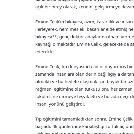
açık bir birey olarak, kendini geliştirmeye deva
Emine Çelik’in hikayesi, azim, kararlılık ve insan
ilerleyerek, hem mesleki başarılar elde etmiş
hikayesi**, genç doktor adaylarına ilham vermek
kaynağı olmaktadır. Emine Çelik, gelecekte de 
edecektir.
Emine Çelik, tıp dünyasında adını duyurmuş bir d
zamanda insanlara olan derin bağlılığıyla da ta
olmaktı ve bu hedefe ulaşmak için büyük bir azi
rağmen, eğitimine olan tutkusu onu her zaman ile
fakültesine girmeye teşvik etti ve burada geçirdi
insani yönünü geliştirdi.
Tıp eğitimini tamamladıktan sonra, Emine Çelik,
başladı. İlk günlerinde karşılaştığı zorluklar, 
ilişkiler, onların güvenini kazanmasına yardımcı 