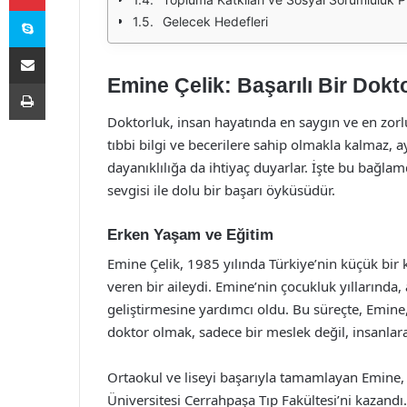
Skype
Gelecek Hedefleri
E-Posta ile paylaş
Emine Çelik: Başarılı Bir Dokt
Yazdır
Doktorluk, insan hayatında en saygın ve en zorlu
tıbbi bilgi ve becerilere sahip olmakla kalmaz, 
dayanıklılığa da ihtiyaç duyarlar. İşte bu bağlamd
sevgisi ile dolu bir başarı öyküsüdür.
Erken Yaşam ve Eğitim
Emine Çelik, 1985 yılında Türkiye’nin küçük bir
veren bir aileydi. Emine’nin çocukluk yıllarınd
geliştirmesine yardımcı oldu. Bu süreçte, Emine
doktor olmak, sadece bir meslek değil, insanla
Ortaokul ve liseyi başarıyla tamamlayan Emine, 
Üniversitesi Cerrahpaşa Tıp Fakültesi’ni kazandı. 