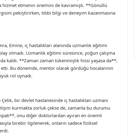
ma hizmet etmenin önemini de kavramıştı. **Gönüllü
gisini pekiştirirken, tıbbi bilgi ve deneyim kazanmasına
ra, Emine, iç hastalıkları alanında uzmanlık eğitimi
olay olmadı. Uzmanlık eğitimi süresince, yoğun çalışma
unda kaldı. **Zaman zaman tükenmişlik hissi yaşasa da**,
etti. Bu dönemde, mentor olarak gördüğü hocalarının
üyük rol oynadı.
elik, bir devlet hastanesinde iç hastalıkları uzmanı
 iletişim kurmakta zorluk çekse de, zamanla bu durumu
pati**, onu diğer doktorlardan ayıran en önemli
sıyla birebir ilgilenerek, onların sadece fiziksel
erdi.