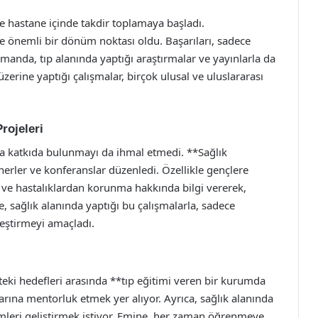
e hastane içinde takdir toplamaya başladı.
 önemli bir dönüm noktası oldu. Başarıları, sadece
zamanda, tıp alanında yaptığı araştırmalar ve yayınlarla da
üzerine yaptığı çalışmalar, birçok ulusal ve uluslararası
rojeleri
ma katkıda bulunmayı da ihmal etmedi. **Sağlık
nerler ve konferanslar düzenledi. Özellikle gençlere
m ve hastalıklardan korunma hakkında bilgi vererek,
, sağlık alanında yaptığı bu çalışmalarla, sadece
leştirmeyi amaçladı.
eki hedefleri arasında **tıp eğitimi veren bir kurumda
ına mentorluk etmek yer alıyor. Ayrıca, sağlık alanında
mleri geliştirmek istiyor. Emine, her zaman öğrenmeye