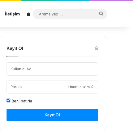
Sitemap
Arama
İletişim
yap
...
Kayıt Ol
Unuttunuz mu?
Beni hatırla
Kayıt Ol