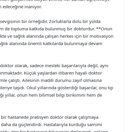
m edeceğine inanıyor.
 sevgisinin bir örneğidir. Zorluklarla dolu bir yolda
 hem de topluma katkıda bulunmuş bir doktordur. **Onun
te ve sağlık alanında çalışan herkes için bir motivasyon
sağlık alanında önemli katkılarda bulunmaya devam
oktor olarak, sadece mesleki başarılarıyla değil, aynı
nınmaktadır. Küçük yaşlardan itibaren hayali doktor
mle çalıştı. Ailesinin maddi durumu zayıf olmasına
riye taşıdı. Okul yıllarında gösterdiği başarılar, onu tıp
ği yıllar, onun hem bilimsel bilgi birikimini hem de
 bir hastanede pratisyen doktor olarak çalışmaya
onu daha da güçlendirdi. Hastalarıyla kurduğu samimi
oldu. Her bir hastasının hikayesini dinleyerek, onların