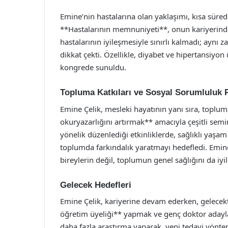
Emine’nin hastalarına olan yaklaşımı, kısa süred
**Hastalarının memnuniyeti**, onun kariyerinde
hastalarının iyileşmesiyle sınırlı kalmadı; aynı 
dikkat çekti. Özellikle, diyabet ve hipertansiyon 
kongrede sunuldu.
Topluma Katkıları ve Sosyal Sorumluluk P
Emine Çelik, mesleki hayatının yanı sıra, toplu
okuryazarlığını artırmak** amacıyla çeşitli semi
yönelik düzenlediği etkinliklerde, sağlıklı yaşa
toplumda farkındalık yaratmayı hedefledi. Emine
bireylerin değil, toplumun genel sağlığını da iyi
Gelecek Hedefleri
Emine Çelik, kariyerine devam ederken, gelecekt
öğretim üyeliği** yapmak ve genç doktor adaylar
daha fazla araştırma yaparak, yeni tedavi yönte