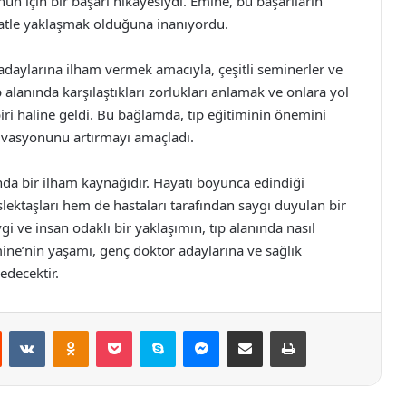
un için bir başarı hikayesiydi. Emine, bu başarıların
katle yaklaşmak olduğuna inanıyordu.
daylarına ilham vermek amacıyla, çeşitli seminerler ve
alanında karşılaştıkları zorlukları anlamak ve onlara yol
ri haline geldi. Bu bağlamda, tıp eğitiminin önemini
ivasyonunu artırmayı amaçladı.
nda bir ilham kaynağıdır. Hayatı boyunca edindiği
ektaşları hem de hastaları tarafından saygı duyulan bir
gi ve insan odaklı bir yaklaşımın, tıp alanında nasıl
mine’nin yaşamı, genç doktor adaylarına ve sağlık
edecektir.
st
Reddit
VKontakte
Odnoklassniki
Pocket
Skype
Messenger
E-Posta ile paylaş
Yazdır