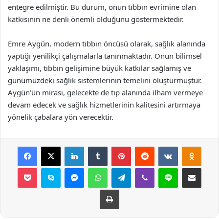
entegre edilmiştir. Bu durum, onun tıbbın evrimine olan
katkısının ne denli önemli olduğunu göstermektedir.
Emre Aygün, modern tıbbın öncüsü olarak, sağlık alanında
yaptığı yenilikçi çalışmalarla tanınmaktadır. Onun bilimsel
yaklaşımı, tıbbın gelişimine büyük katkılar sağlamış ve
günümüzdeki sağlık sistemlerinin temelini oluşturmuştur.
Aygün’ün mirası, gelecekte de tıp alanında ilham vermeye
devam edecek ve sağlık hizmetlerinin kalitesini artırmaya
yönelik çabalara yön verecektir.
Facebook
X
LinkedIn
Tumblr
Pinterest
Reddit
VKontakte
Odnok
Pocket
Skype
Messenger
WhatsApp
Telegram
Viber
Line
E-Posta ile payla
Yazdır