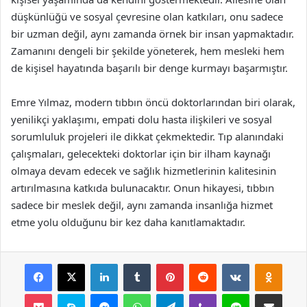
düşkünlüğü ve sosyal çevresine olan katkıları, onu sadece
bir uzman değil, aynı zamanda örnek bir insan yapmaktadır.
Zamanını dengeli bir şekilde yöneterek, hem mesleki hem
de kişisel hayatında başarılı bir denge kurmayı başarmıştır.
Emre Yılmaz, modern tıbbın öncü doktorlarından biri olarak,
yenilikçi yaklaşımı, empati dolu hasta ilişkileri ve sosyal
sorumluluk projeleri ile dikkat çekmektedir. Tıp alanındaki
çalışmaları, gelecekteki doktorlar için bir ilham kaynağı
olmaya devam edecek ve sağlık hizmetlerinin kalitesinin
artırılmasına katkıda bulunacaktır. Onun hikayesi, tıbbın
sadece bir meslek değil, aynı zamanda insanlığa hizmet
etme yolu olduğunu bir kez daha kanıtlamaktadır.
Facebook
X
LinkedIn
Tumblr
Pinterest
Reddit
VKontakte
Odnok
Pocket
Skype
Messenger
WhatsApp
Telegram
Viber
Line
E-Posta ile payla