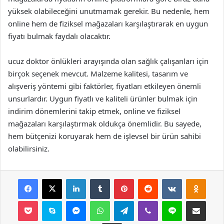
yüksek olabileceğini unutmamak gerekir. Bu nedenle, hem
online hem de fiziksel mağazaları karşılaştırarak en uygun
fiyatı bulmak faydalı olacaktır.
ucuz doktor önlükleri arayışında olan sağlık çalışanları için
birçok seçenek mevcut. Malzeme kalitesi, tasarım ve
alışveriş yöntemi gibi faktörler, fiyatları etkileyen önemli
unsurlardır. Uygun fiyatlı ve kaliteli ürünler bulmak için
indirim dönemlerini takip etmek, online ve fiziksel
mağazaları karşılaştırmak oldukça önemlidir. Bu sayede,
hem bütçenizi koruyarak hem de işlevsel bir ürün sahibi
olabilirsiniz.
Facebook
X
LinkedIn
Tumblr
Pinterest
Reddit
VKontakte
Odnok
Pocket
Skype
Messenger
WhatsApp
Telegram
Viber
Line
E-Posta ile payla
Yazdır