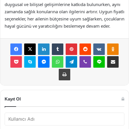
duygusal ve bilişsel gelişimlerine katkıda bulunurken, aynı
zamanda sağlık konularına olan ilgilerini artırır. Uygun fiyatlı
seçenekler, her ailenin bütçesine uyum sağlarken, çocukların
hayal gücünü ve yaratıcılığını beslemeye devam eder.
Facebook
X
LinkedIn
Tumblr
Pinterest
Reddit
VKontakte
Odnok
Pocket
Skype
Messenger
WhatsApp
Telegram
Viber
Line
E-Posta ile payla
Yazdır
Kayıt Ol