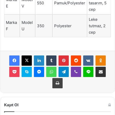
550
Pamuk/Polyester
tasarım, 5
E
V
cep
Leke
Marka
Model
350
Polyester
tutmaz, 2
F
U
cep
Facebook
X
LinkedIn
Tumblr
Pinterest
Reddit
VKontakte
Odnok
Pocket
Skype
Messenger
WhatsApp
Telegram
Viber
Line
E-Posta ile payla
Yazdır
Kayıt Ol