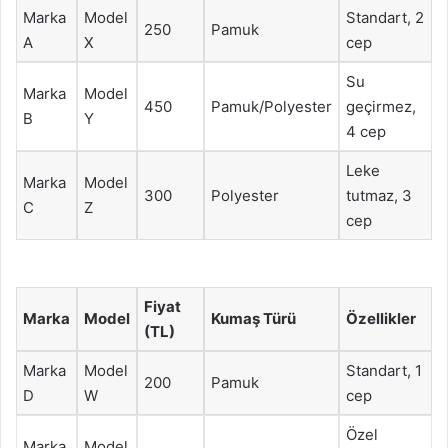
Marka
Model
Standart, 2
250
Pamuk
A
X
cep
Su
Marka
Model
450
Pamuk/Polyester
geçirmez,
B
Y
4 cep
Leke
Marka
Model
300
Polyester
tutmaz, 3
C
Z
cep
Fiyat
Marka
Model
Kumaş Türü
Özellikler
(TL)
Marka
Model
Standart, 1
200
Pamuk
D
W
cep
Özel
Marka
Model