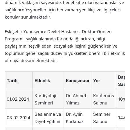
dinamik yaklaşım sayesinde, hedef kitle olan vatandaşlar ve
sağlık profesyonelleri için her zaman yenilikçi ve ilgi çekici
konular sunulmaktadır.
Eskişehir Yunusemre Devlet Hastanesi Doktor Günleri
Programı, sağlık alanında farkındalığı artıran, bilgi
paylaşımını teşvik eden, sosyal etkileşimi güçlendiren ve
toplumun genel sağlık düzeyini yükselten önemli bir etkinlik
olmaya devam etmektedir.
Başla
Tarih
Etkinlik
Konuşmacı
Yer
Saati
Kardiyoloji
Dr. Ahmet
Konferans
01.02.2024
10:00
Semineri
Yılmaz
Salonu
Beslenme ve
Dr. Aylin
Seminer
03.02.2024
14:00
Diyet Eğitimi
Korkmaz
Salonu