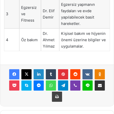
Egzersiz yapmanın
Egzersiz
Dr. Elif
faydaları ve evde
3
ve
Demir
yapılabilecek basit
Fitness
hareketler.
Dr.
Kişisel bakım ve hijyenin
4
Öz bakım
Ahmet
önemi üzerine bilgiler ve
Yılmaz
uygulamalar.
Facebook
X
LinkedIn
Tumblr
Pinterest
Reddit
VKontakte
Odnok
Pocket
Skype
Messenger
WhatsApp
Telegram
Viber
Line
E-Posta ile payla
Yazdır