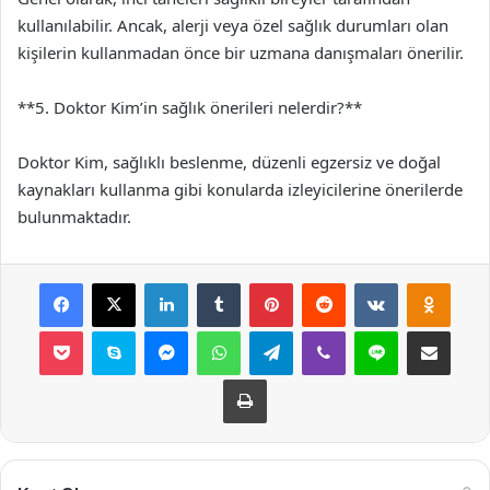
kullanılabilir. Ancak, alerji veya özel sağlık durumları olan
kişilerin kullanmadan önce bir uzmana danışmaları önerilir.
**5. Doktor Kim’in sağlık önerileri nelerdir?**
Doktor Kim, sağlıklı beslenme, düzenli egzersiz ve doğal
kaynakları kullanma gibi konularda izleyicilerine önerilerde
bulunmaktadır.
Facebook
X
LinkedIn
Tumblr
Pinterest
Reddit
VKontakte
Odnok
Pocket
Skype
Messenger
WhatsApp
Telegram
Viber
Line
E-Posta ile payla
Yazdır