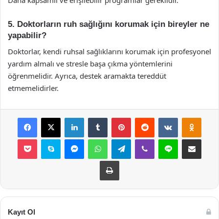
Daha kapsamlı ve erişilebilir programlar gereklidir.
5. Doktorların ruh sağlığını korumak için bireyler ne
yapabilir?
Doktorlar, kendi ruhsal sağlıklarını korumak için profesyonel
yardım almalı ve stresle başa çıkma yöntemlerini
öğrenmelidir. Ayrıca, destek aramakta tereddüt
etmemelidirler.
Facebook
X
LinkedIn
Tumblr
Pinterest
Reddit
VKontakte
Odnok
Pocket
Skype
Messenger
WhatsApp
Telegram
Viber
Line
E-Posta ile payla
Yazdır
Kayıt Ol