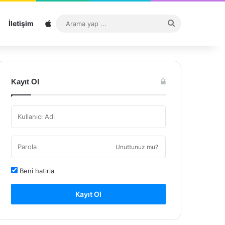
Sitemap
Arama
İletişim
yap
...
Kayıt Ol
Unuttunuz mu?
Beni hatırla
Kayıt Ol