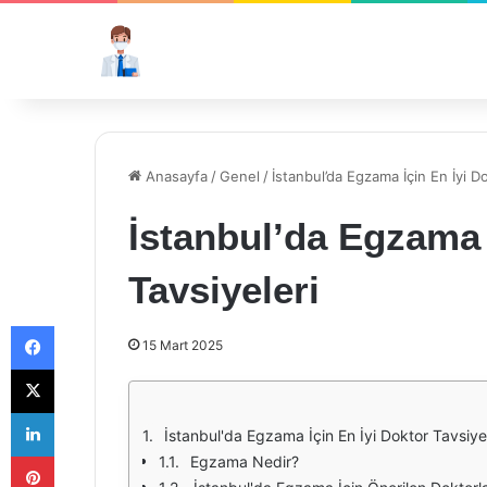
Anasayfa
/
Genel
/
İstanbul’da Egzama İçin En İyi Do
İstanbul’da Egzama 
Tavsiyeleri
Facebook
15 Mart 2025
X
LinkedIn
İstanbul'da Egzama İçin En İyi Doktor Tavsiyel
Pinterest
Egzama Nedir?