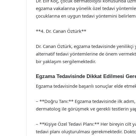
Dr. Elif Koç, çocuk dermatolojisi konusunda uz
egzama vakalarına yönelik özel tedavi yöntemleri 
çocuklarına en uygun tedavi yöntemini belirlem
**4. Dr. Canan Öztürk**
Dr. Canan Öztürk, egzama tedavisinde yenilikçi
alternatif tedavi yöntemlerine de önem vermekte
bir yaklaşım sergilemektedir.
Egzama Tedavisinde Dikkat Edilmesi Ger
Egzama tedavisinde başarılı sonuçlar elde etmek 
– **Doğru Tanı:** Egzama tedavisinde ilk adım,
dermatolog ile görüşmek ve gerekli testlerin ya
– **Kişiye Özel Tedavi Planı:** Her bireyin cilt y
tedavi planı oluşturulması gerekmektedir. Dokto