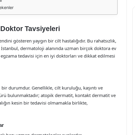
ar
ekenler
 Doktor Tavsiyeleri
endini gösteren yaygın bir cilt hastalığıdır. Bu rahatsızlık,
r. İstanbul, dermatoloji alanında uzman birçok doktora ev
egzama tedavisi için en iyi doktorları ve dikkat edilmesi
 bir durumdur. Genellikle, cilt kuruluğu, kaşıntı ve
k türü bulunmaktadır; atopik dermatit, kontakt dermatit ve
lığın kesin bir tedavisi olmamakla birlikte,
ar
ecek bazı uzman dermatologlar şunlardır: