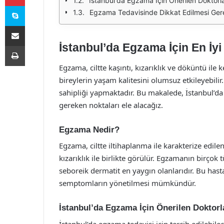
İstanbul'da Egzama İçin Önerilen Doktorl
Skype
Egzama Tedavisinde Dikkat Edilmesi Ger
E-Posta ile paylaş
İstanbul’da Egzama İçin En İyi
Yazdır
Egzama, ciltte kaşıntı, kızarıklık ve döküntü ile k
bireylerin yaşam kalitesini olumsuz etkileyebili
sahipliği yapmaktadır. Bu makalede, İstanbul’da 
gereken noktaları ele alacağız.
Egzama Nedir?
Egzama, ciltte iltihaplanma ile karakterize edilen
kızarıklık ile birlikte görülür. Egzamanın birço
seboreik dermatit en yaygın olanlarıdır. Bu hasta
semptomların yönetilmesi mümkündür.
İstanbul’da Egzama İçin Önerilen Doktorl
İstanbul’da egzama tedavisi için tercih edilebil