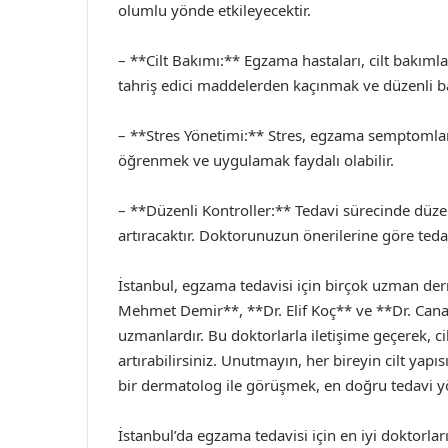
olumlu yönde etkileyecektir.
– **Cilt Bakımı:** Egzama hastaları, cilt bakımla
tahriş edici maddelerden kaçınmak ve düzenli 
– **Stres Yönetimi:** Stres, egzama semptomların
öğrenmek ve uygulamak faydalı olabilir.
– **Düzenli Kontroller:** Tedavi sürecinde düzen
artıracaktır. Doktorunuzun önerilerine göre tedav
İstanbul, egzama tedavisi için birçok uzman der
Mehmet Demir**, **Dr. Elif Koç** ve **Dr. Cana
uzmanlardır. Bu doktorlarla iletişime geçerek, cil
artırabilirsiniz. Unutmayın, her bireyin cilt yapıs
bir dermatolog ile görüşmek, en doğru tedavi y
İstanbul’da egzama tedavisi için en iyi doktorla