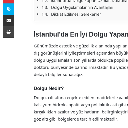
İstanbul'da Dolgu Yapan Uzman Doktorla
Skype
Dolgu Uygulamalarının Avantajları
Dikkat Edilmesi Gerekenler
E-Posta ile paylaş
Yazdır
İstanbul’da En İyi Dolgu Yapa
Günümüzde estetik ve güzellik alanında yapılan i
dış görünüşlerini iyileştirmeleri açısından büyük
dolgu uygulamaları son yıllarda oldukça popüler
doktoru bünyesinde barındırmaktadır. Bu yazıda
detaylı bilgiler sunacağız.
Dolgu Nedir?
Dolgu, cilt altına enjekte edilen maddelerle yapı
kalsiyum hidroksiapatit veya polilaktik asit gibi
kırışıklıkları azaltır ve yüz hatlarını belirginleş
göz altı gibi bölgelerde tercih edilmektedir.