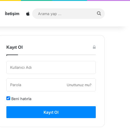
Sitemap
Arama
İletişim
yap
...
Kayıt Ol
Unuttunuz mu?
Beni hatırla
Kayıt Ol