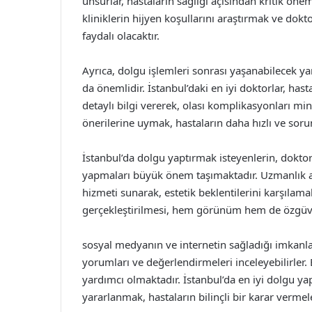
unsurlar, hastaların sağlığı açısından kritik ön
kliniklerin hijyen koşullarını araştırmak ve dokt
faydalı olacaktır.
Ayrıca, dolgu işlemleri sonrası yaşanabilecek ya
da önemlidir. İstanbul’daki en iyi doktorlar, ha
detaylı bilgi vererek, olası komplikasyonları m
önerilerine uymak, hastaların daha hızlı ve soru
İstanbul’da dolgu yaptırmak isteyenlerin, doktor
yapmaları büyük önem taşımaktadır. Uzmanlık ala
hizmeti sunarak, estetik beklentilerini karşılamak
gerçekleştirilmesi, hem görünüm hem de özgüven
sosyal medyanın ve internetin sağladığı imkanlar
yorumları ve değerlendirmeleri inceleyebilirler
yardımcı olmaktadır. İstanbul’da en iyi dolgu ya
yararlanmak, hastaların bilinçli bir karar vermele