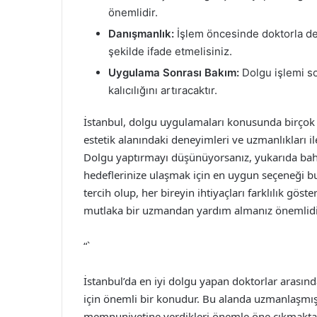
önemlidir.
Danışmanlık:
İşlem öncesinde doktorla det
şekilde ifade etmelisiniz.
Uygulama Sonrası Bakım:
Dolgu işlemi so
kalıcılığını artıracaktır.
İstanbul, dolgu uygulamaları konusunda birçok 
estetik alanındaki deneyimleri ve uzmanlıkları i
Dolgu yaptırmayı düşünüyorsanız, yukarıda bahse
hedeflerinize ulaşmak için en uygun seçeneği bula
tercih olup, her bireyin ihtiyaçları farklılık gös
mutlaka bir uzmandan yardım almanız önemlidi
“`
İstanbul’da en iyi dolgu yapan doktorlar arasınd
için önemli bir konudur. Bu alanda uzmanlaşmı
memnuniyetine verdikleri önemle öne çıkmaktadır.