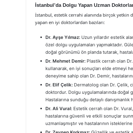
İstanbul’da Dolgu Yapan Uzman Doktorla
İstanbul, estetik cerrahi alanında birçok yetkin 
yapan en iyi doktorlardan bazıları:
Dr. Ayşe Yılmaz:
Uzun yıllardır estetik ala
özel dolgu uygulamaları yapmaktadır. Güler
doğal görünümü ön planda tutarak, hastal
Dr. Mehmet Demir:
Plastik cerrah olan Dr
kullanarak, en iyi sonuçları elde etmeyi h
deneyime sahip olan Dr. Demir, hastalarının 
Dr. Elif Çelik:
Dermatolog olan Dr. Çelik, ci
doktordur. Dolgu uygulamalarında doğal 
Hastalarına sunduğu detaylı danışmanlık h
Dr. Ali Vural:
Estetik cerrah olan Dr. Vural
hastalarına güvenli ve etkili sonuçlar su
uzmanlaşmıştır ve hastalarının isteklerine
Dr. Zeynep Korkmaz:
Güzellik ve estetik a