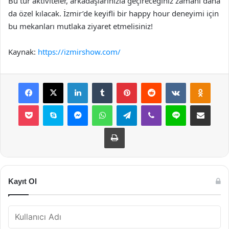
Bu tür aktiviteler, arkadaşlarınızla geçireceğiniz zamanı daha
da özel kılacak. İzmir’de keyifli bir happy hour deneyimi için
bu mekanları mutlaka ziyaret etmelisiniz!
Kaynak:
https://izmirshow.com/
Facebook
X
LinkedIn
Tumblr
Pinterest
Reddit
VKontakte
Odnok
Pocket
Skype
Messenger
WhatsApp
Telegram
Viber
Line
E-Posta ile payla
Yazdır
Kayıt Ol