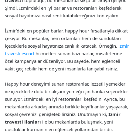
travesti
topluluğu, bu mekanlarda sıkça bir araya geliyor.
Şimdi, İzmir’deki en iyi barlar ve restoranları keşfederek,
sosyal hayatınıza nasıl renk katabileceğinizi konuşalım.
İzmir’deki en popüler barlar, happy hour fırsatlarıyla dikkat
çekiyor. Bu mekanlar, hem ortamları hem de sundukları
içeceklerle sosyal hayatınıza canlılık katacak. Örneğin,
izmir
travesti escort
hizmetleri sunan bazı barlar, misafirlerine
özel kampanyalar düzenliyor. Bu sayede, hem eğlenceli
vakit geçirebilir hem de yeni insanlarla tanışabilirsiniz.
Happy hour deneyimi sunan restoranlar, lezzetli yemekler
ve içeceklerle dolu bir akşam yemeği için harika seçenekler
sunuyor. İzmir’deki en iyi restoranları keşfedin. Ayrıca, bu
mekanlarda arkadaşlarınızla birlikte keyifli anlar yaşayarak,
sosyal çevrenizi genişletebilirsiniz. Unutmayın ki,
İzmir
travesti ilanları
ile bu mekanlarda buluşmak, yeni
dostluklar kurmanın en eğlenceli yollarından biridir.