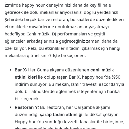
İzmir’de happy hour deneyiminizi daha da keyifli hale
getirecek ile dolu mekanlar arıyorsanız, doğru yerdesiniz!
Şehirdeki birçok bar ve restoran, bu saatlerde düzenledikleri
etkinliklerle misafirlerine unutulmaz anlar yaşatmayı
hedefliyor. Canlı müzik, DJ performansları ve çeşitli
eğlenceler, arkadaşlarınızla geçireceğiniz zamanı daha da
özel kılıyor. Peki, bu etkinliklerin tadını çıkarmak için hangi
mekanlara gitmelisiniz? İşte birkaç öneri:
Bar X:
Her Cuma akşamı düzenlenen
canlı müzik
etkinlikleri
ile dolup taşan Bar X, happy hour’da %50
indirim sunuyor. Bu mekan, İzmir travesti escortlarıyla
dolu bir atmosferde eğlenmek isteyenler için harika
bir seçenek.
Restoran Y:
Bu restoran, her Çarşamba akşamı
düzenlediği
şarap tadım etkinliği
ile dikkat çekiyor.
Happy hour’da sunduğu lezzetli tapaslar ile birleşince,
akşam yemeğinizin tadı bir başka oluyor.