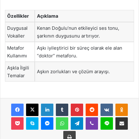
Özellikler
Açıklama
Duygusal
Kenan Doğulu’nun etkileyici ses tonu,
Vokaller
şarkının duygusunu artırıyor.
Metafor
Aşkı iyileştirici bir süreç olarak ele alan
Kullanımı
“doktor” metaforu.
Aşkla İlgili
Aşkın zorlukları ve çözüm arayışı.
Temalar
Facebook
X
LinkedIn
Tumblr
Pinterest
Reddit
VKontakte
Odnok
Pocket
Skype
Messenger
WhatsApp
Telegram
Viber
Line
E-Posta ile payla
Yazdır