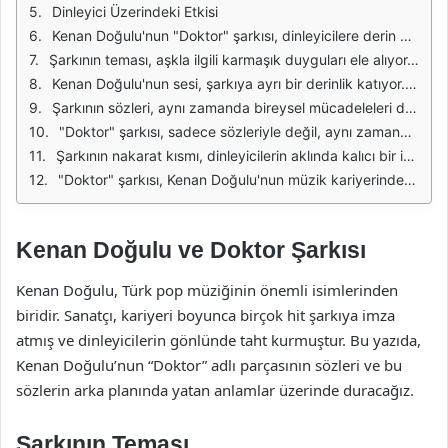
Dinleyici Üzerindeki Etkisi
Kenan Doğulu'nun "Doktor" şarkısı, dinleyicilere derin bir duygu yoğunluğu sunan bir parça olarak öne çıkıyor. Şarkının sözleri, aşkın acı verici yanlarını ve aynı zamanda iyileştirici gücünü vurguluyor. Kenan Doğulu, bu parçayla dinleyicilerin kalbine dokunmayı başarmış. Şarkının melodisiyle birleşen sözler, dinleyicilere hem bir hüzün hem de umut hissi veriyor.
Şarkının teması, aşkla ilgili karmaşık duyguları ele alıyor. Doktor metaforu, aşkı iyileştirme çabası olarak yorumlanabilir. Bu bağlamda, şarkıda geçen "doktor" kelimesi, bir nevi aşka dair yaşanan sorunların çözümü için bir umut arayışını simgeliyor. Dinleyiciler, bu metafor aracılığıyla kendi deneyimlerini de yeniden düşünme fırsatı buluyor.
Kenan Doğulu'nun sesi, şarkıya ayrı bir derinlik katıyor. Duygusal vokal performansı, sözlerin anlamını daha da güçlendiriyor. Şarkının akışındaki melankoli, dinleyicilere içsel bir yolculuğa çıkma imkanı tanıyor. Bu yönüyle, "Doktor" sadece bir aşk şarkısı olmanın ötesine geçiyor ve dinleyicilere birer hikaye sunuyor.
Şarkının sözleri, aynı zamanda bireysel mücadeleleri de yansıtıyor. Aşkın getirdiği zorluklarla başa çıkma çabası, birçok kişinin yaşadığı evrensel bir deneyim. Kenan Doğulu, bu deneyimi yalın bir dille ifade ederek dinleyicilerin kalbine hitap ediyor. Böylece, şarkı bir nevi terapötik bir etki yaratıyor.
"Doktor" şarkısı, sadece sözleriyle değil, aynı zamanda müzikal yapısıyla da dikkat çekiyor. Melodinin akışkanlığı, dinleyicilere bir rahatlama hissi veriyor. Kenan Doğulu'nun müziği, sözlerin duygusunu daha da derinleştiriyor. Bu da dinleyicilerin şarkıya bağlanmasını sağlıyor.
Şarkının nakarat kısmı, dinleyicilerin aklında kalıcı bir iz bırakacak şekilde yapılandırılmış. Tekrar eden melodiler ve sözler, dinleyiciyi hemen içine çekiyor. Bu tür bir yapı, şarkının hafızalarda yer etmesini kolaylaştırıyor. Kenan Doğulu, bu teknikle dinleyicilerin duygularına hitap etmeyi başarıyor.
"Doktor" şarkısı, Kenan Doğulu'nun müzik kariyerinde önemli bir yere sahip. Bu parça, onun sanatsal gelişimini yansıtırken, aynı zamanda geniş bir dinleyici kitlesine ulaşmasını sağlıyor. Aşkın karmaşık doğası ve iyileştirici yönü üzerine düşünmeye teşvik eden bu eser, Kenan Doğulu'nun yeteneklerini bir kez daha gözler önüne seriyor.
Kenan Doğulu ve Doktor Şarkısı
Kenan Doğulu, Türk pop müziğinin önemli isimlerinden
biridir. Sanatçı, kariyeri boyunca birçok hit şarkıya imza
atmış ve dinleyicilerin gönlünde taht kurmuştur. Bu yazıda,
Kenan Doğulu’nun “Doktor” adlı parçasının sözleri ve bu
sözlerin arka planında yatan anlamlar üzerinde duracağız.
Şarkının Teması