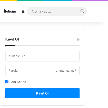
Sitemap
Arama
İletişim
yap
...
Kayıt Ol
Unuttunuz mu?
Beni hatırla
Kayıt Ol