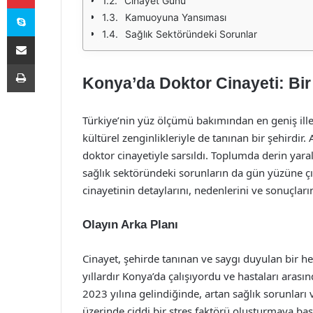
Cinayet Günü
Skype
Kamuoyuna Yansıması
Sağlık Sektöründeki Sorunlar
E-Posta ile paylaş
Yazdır
Konya’da Doktor Cinayeti: Bir
Türkiye’nin yüz ölçümü bakımından en geniş iller
kültürel zenginlikleriyle de tanınan bir şehirdir
doktor cinayetiyle sarsıldı. Toplumda derin yara
sağlık sektöründeki sorunların da gün yüzüne 
cinayetinin detaylarını, nedenlerini ve sonuçları
Olayın Arka Planı
Cinayet, şehirde tanınan ve saygı duyulan bir hek
yıllardır Konya’da çalışıyordu ve hastaları arası
2023 yılına gelindiğinde, artan sağlık sorunları v
üzerinde ciddi bir stres faktörü oluşturmaya başlad