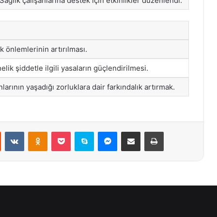
Sağlık çalışanlarına destek için etkinlikler düzenlendi.
k önlemlerinin artırılması.
elik şiddetle ilgili yasaların güçlendirilmesi.
larının yaşadığı zorluklara dair farkındalık artırmak.
st
Reddit
VKontakte
Odnoklassniki
Pocket
Skype
Messenger
E-Posta ile paylaş
Yazdır