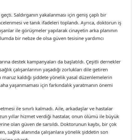
 geçti. Saldırganın yakalanması için geniş çaplı bir
celenmesi ve tanık ifadeleri toplandı. Ayrıca, doktorun iş
ışanlar ile görüşmeler yapılarak cinayetin arka planının
plumda bir nebze de olsa güven tesisine yardımcı
arına destek kampanyaları da başlatıldı. Çeşitli dernekler
sağlık çalışanlarının yaşadığı zorlukları dile getiren
nın maruz kaldığı şiddete yönelik yasal düzenlemelerin
bir daha yaşanmaması için farkındalık yaratmanın önemi
tmesi ile sınırlı kalmadı. Aile, arkadaşlar ve hastalar
uzun yıllar hizmet verdiği hastalar, onun ölümü ile büyük
tlerine olan güven de sarsıldı. Doktorunun kaybı, bir çok
ken, sağlık alanında çalışanlara yönelik şiddetin son
üzüne çıkardı.