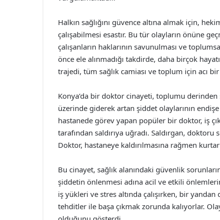
Halkın sağlığını güvence altına almak için, hekim
çalışabilmesi esastır. Bu tür olayların önüne geç
çalışanların haklarının savunulması ve toplumsal 
önce ele alınmadığı takdirde, daha birçok hayatın
trajedi, tüm sağlık camiası ve toplum için acı bir
Konya’da bir doktor cinayeti, toplumu derinden sa
üzerinde giderek artan şiddet olaylarının endişe 
hastanede görev yapan popüler bir doktor, iş çıkı
tarafından saldırıya uğradı. Saldırgan, doktoru s
Doktor, hastaneye kaldırılmasına rağmen kurtarı
Bu cinayet, sağlık alanındaki güvenlik sorunlar
şiddetin önlenmesi adına acil ve etkili önlemleri
iş yükleri ve stres altında çalışırken, bir yanda
tehditler ile başa çıkmak zorunda kalıyorlar. Ola
olduğunu gösterdi.