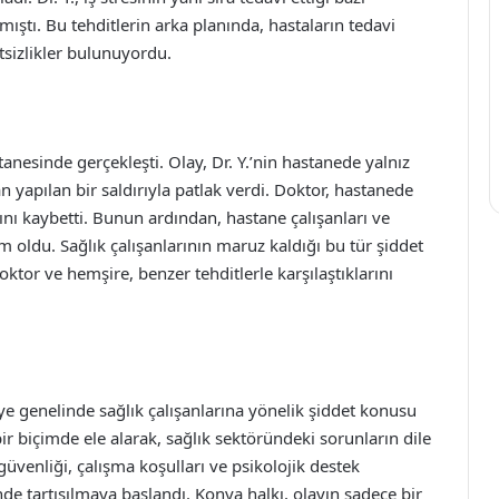
ıştı. Bu tehditlerin arka planında, hastaların tedavi
sizlikler bulunuyordu.
tanesinde gerçekleşti. Olay, Dr. Y.’nin hastanede yalnız
dan yapılan bir saldırıyla patlak verdi. Doktor, hastanede
tını kaybetti. Bunun ardından, hastane çalışanları ve
 oldu. Sağlık çalışanlarının maruz kaldığı bu tür şiddet
 doktor ve hemşire, benzer tehditlerle karşılaştıklarını
e genelinde sağlık çalışanlarına yönelik şiddet konusu
 biçimde ele alarak, sağlık sektöründeki sorunların dile
güvenliği, çalışma koşulları ve psikolojik destek
nde tartışılmaya başlandı. Konya halkı, olayın sadece bir