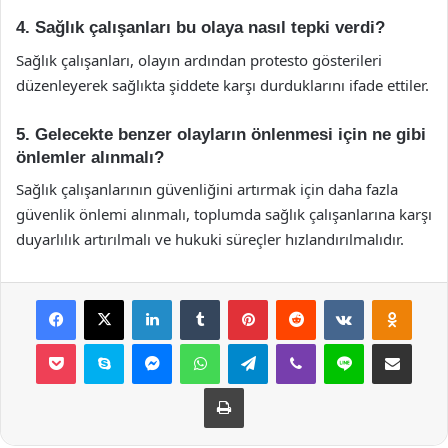
4. Sağlık çalışanları bu olaya nasıl tepki verdi?
Sağlık çalışanları, olayın ardından protesto gösterileri
düzenleyerek sağlıkta şiddete karşı durduklarını ifade ettiler.
5. Gelecekte benzer olayların önlenmesi için ne gibi
önlemler alınmalı?
Sağlık çalışanlarının güvenliğini artırmak için daha fazla
güvenlik önlemi alınmalı, toplumda sağlık çalışanlarına karşı
duyarlılık artırılmalı ve hukuki süreçler hızlandırılmalıdır.
Facebook
X
LinkedIn
Tumblr
Pinterest
Reddit
VKontakte
Odnok
Pocket
Skype
Messenger
WhatsApp
Telegram
Viber
Line
E-Posta ile payla
Yazdır