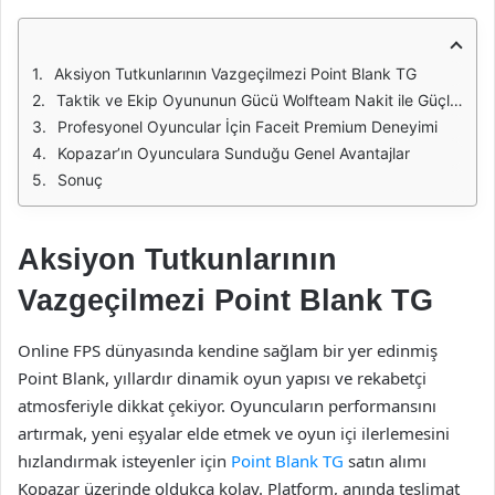
Aksiyon Tutkunlarının Vazgeçilmezi Point Blank TG
Taktik ve Ekip Oyununun Gücü Wolfteam Nakit ile Güçleniyor
Profesyonel Oyuncular İçin Faceit Premium Deneyimi
Kopazar’ın Oyunculara Sunduğu Genel Avantajlar
Sonuç
Aksiyon Tutkunlarının
Vazgeçilmezi Point Blank TG
Online FPS dünyasında kendine sağlam bir yer edinmiş
Point Blank, yıllardır dinamik oyun yapısı ve rekabetçi
atmosferiyle dikkat çekiyor. Oyuncuların performansını
artırmak, yeni eşyalar elde etmek ve oyun içi ilerlemesini
hızlandırmak isteyenler için
Point Blank TG
satın alımı
Kopazar üzerinde oldukça kolay. Platform, anında teslimat