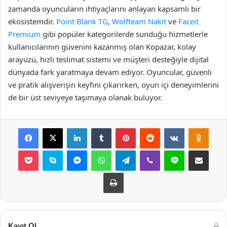
zamanda oyuncuların ihtiyaçlarını anlayan kapsamlı bir
ekosistemdir.
Point Blank TG
,
Wolfteam Nakit
ve
Faceit
Premium
gibi popüler kategorilerde sunduğu hizmetlerle
kullanıcılarının güvenini kazanmış olan Kopazar, kolay
arayüzü, hızlı teslimat sistemi ve müşteri desteğiyle dijital
dünyada fark yaratmaya devam ediyor. Oyuncular, güvenli
ve pratik alışverişin keyfini çıkarırken, oyun içi deneyimlerini
de bir üst seviyeye taşımaya olanak buluyor.
Facebook
X
LinkedIn
Tumblr
Pinterest
Reddit
VKontakte
Odnok
Pocket
Skype
Messenger
WhatsApp
Telegram
Viber
Line
E-Posta ile payla
Yazdır
Kayıt Ol