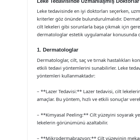
Leke Tedavisinde Uzmanlaşmış Doktorlar
Leke tedavisinde en iyi doktorları seçerken, uz
kriterler göz önünde bulundurulmalıdır. Dermato
cilt lekeleri gibi sorunlarla başa çıkmak için gere
dermatologlar estetik uygulamalar konusunda d
1. Dermatologlar
Dermatologlar, cilt, saç ve tırnak hastalıkları k
etkili tedavi yöntemlerini sunabilirler. Leke teda
yöntemleri kullanmaktadır:
– **Lazer Tedavisi:** Lazer tedavisi, cilt lekeler
amaçlar. Bu yöntem, hızlı ve etkili sonuçlar vereb
– **Kimyasal Peeling:** Cilt yüzeyini soyarak ye
lekelerin görünümünü azaltabilir.
– **Mikrodermabrazyon:** Cilt yüzeyinin mekani