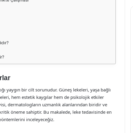
ıdır?
ir?
rlar
ığı yaygın bir cilt sorunudur. Güneş lekeleri, yaşa bağlı
ekeleri, hem estetik kaygılar hem de psikolojik etkiler
visi, dermatologların uzmanlık alanlarından biridir ve
n kritik öneme sahiptir. Bu makalede, leke tedavisinde en
yöntemlerini inceleyeceğiz.