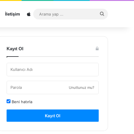
Sitemap
Arama
İletişim
yap
...
Kayıt Ol
Unuttunuz mu?
Beni hatırla
Kayıt Ol