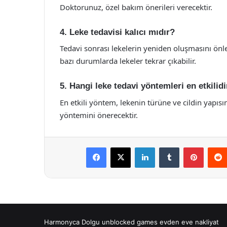
Doktorunuz, özel bakım önerileri verecektir.
4. Leke tedavisi kalıcı mıdır?
Tedavi sonrası lekelerin yeniden oluşmasını önle
bazı durumlarda lekeler tekrar çıkabilir.
5. Hangi leke tedavi yöntemleri en etkilidi
En etkili yöntem, lekenin türüne ve cildin yapısı
yöntemini önerecektir.
Facebook
X
LinkedIn
Tumblr
Pintere
Harmonyca Dolgu
unblocked games
evden eve nakliyat