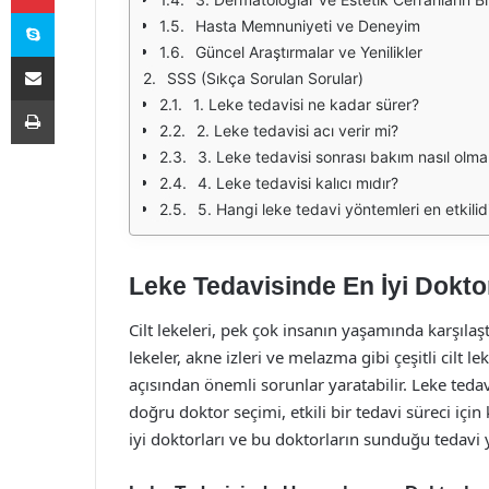
Skype
Hasta Memnuniyeti ve Deneyim
Güncel Araştırmalar ve Yenilikler
E-Posta ile paylaş
SSS (Sıkça Sorulan Sorular)
Yazdır
1. Leke tedavisi ne kadar sürer?
2. Leke tedavisi acı verir mi?
3. Leke tedavisi sonrası bakım nasıl olmal
4. Leke tedavisi kalıcı mıdır?
5. Hangi leke tedavi yöntemleri en etkilid
Leke Tedavisinde En İyi Dokto
Cilt lekeleri, pek çok insanın yaşamında karşılaşt
lekeler, akne izleri ve melazma gibi çeşitli cilt l
açısından önemli sorunlar yaratabilir. Leke teda
doğru doktor seçimi, etkili bir tedavi süreci içi
iyi doktorları ve bu doktorların sunduğu tedavi 