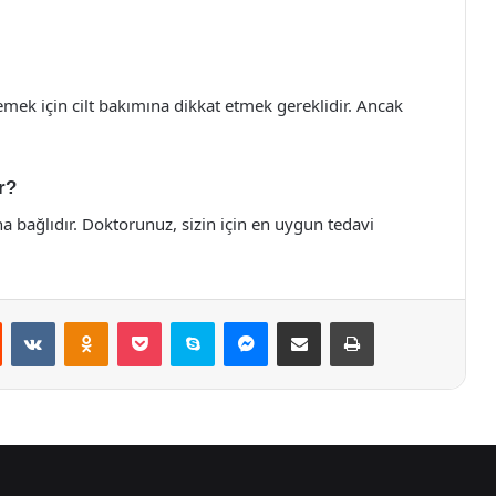
mek için cilt bakımına dikkat etmek gereklidir. Ancak
r?
na bağlıdır. Doktorunuz, sizin için en uygun tedavi
st
Reddit
VKontakte
Odnoklassniki
Pocket
Skype
Messenger
E-Posta ile paylaş
Yazdır