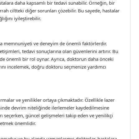
stalara daha kapsamlı bir tedavi sunabilir. Örneğin, bir
rah ciltteki diğer sorunları çözebilir. Bu sayede, hastalar
ğını iyileştirebilir.
sta memnuniyeti ve deneyim de önemli faktörlerdir.
etişimleri, tedavi sonuçlarına olan güvenlerini artırır. Bu
inde önemli bir rol oynar. Ayrıca, doktorun daha önceki
arını incelemek, doğru doktoru seçmenize yardımcı
tırmalar ve yenilikler ortaya çıkmaktadır. Özellikle lazer
visinde devrim niteliğinde ilerlemeler kaydedilmesine
rı seçerken, güncel gelişmeleri takip eden ve yenilikçi
 etmek önemlidir.
ir konudur ve bu alanda uzmanlaşmış doktorlar, hastalara