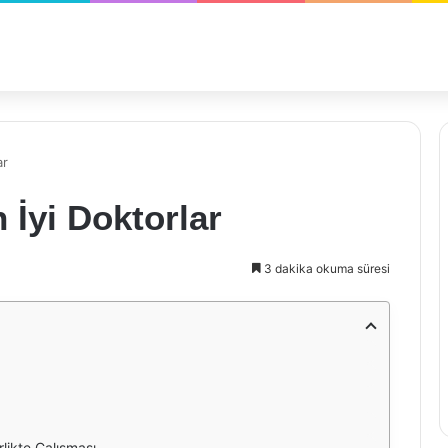
ar
 İyi Doktorlar
3 dakika okuma süresi
rlikte Çalışması