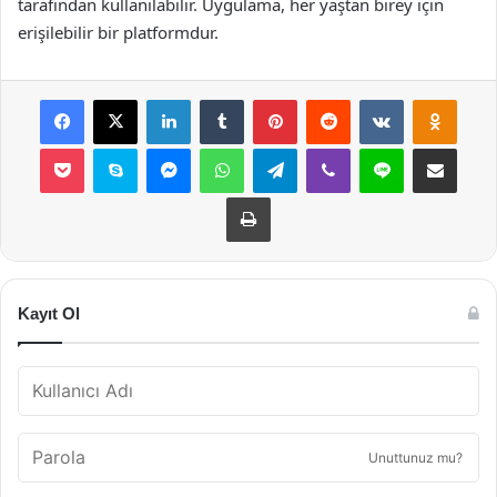
tarafından kullanılabilir. Uygulama, her yaştan birey için
erişilebilir bir platformdur.
Facebook
X
LinkedIn
Tumblr
Pinterest
Reddit
VKontakte
Odnok
Pocket
Skype
Messenger
WhatsApp
Telegram
Viber
Line
E-Posta ile payla
Yazdır
Kayıt Ol
Unuttunuz mu?