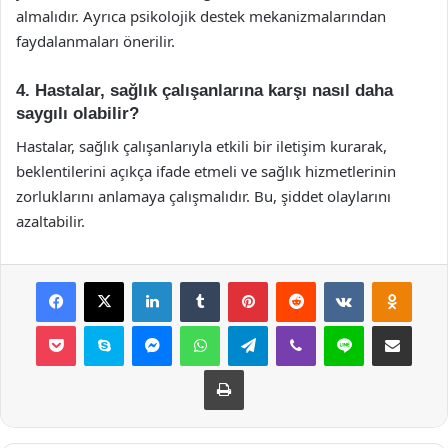
almalıdır. Ayrıca psikolojik destek mekanizmalarından
faydalanmaları önerilir.
4. Hastalar, sağlık çalışanlarına karşı nasıl daha
saygılı olabilir?
Hastalar, sağlık çalışanlarıyla etkili bir iletişim kurarak,
beklentilerini açıkça ifade etmeli ve sağlık hizmetlerinin
zorluklarını anlamaya çalışmalıdır. Bu, şiddet olaylarını
azaltabilir.
Facebook
X
LinkedIn
Tumblr
Pinterest
Reddit
VKontakte
Odnok
Pocket
Skype
Messenger
WhatsApp
Telegram
Viber
Line
E-Posta ile payla
Yazdır