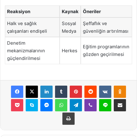
Reaksiyon
Kaynak
Öneriler
Halk ve sağlık
Sosyal
Şeffaflık ve
çalışanları endişeli
Medya
güvenliğin artırılması
Denetim
Eğitim programlarının
mekanizmalarının
Herkes
gözden geçirilmesi
güçlendirilmesi
Facebook
X
LinkedIn
Tumblr
Pinterest
Reddit
VKontakte
Odnok
Pocket
Skype
Messenger
WhatsApp
Telegram
Viber
Line
E-Posta ile payla
Yazdır