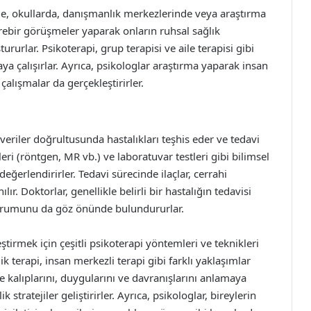
de, okullarda, danışmanlık merkezlerinde veya araştırma
birebir görüşmeler yaparak onların ruhsal sağlık
ururlar. Psikoterapi, grup terapisi ve aile terapisi gibi
a çalışırlar. Ayrıca, psikologlar araştırma yaparak insan
alışmalar da gerçekleştirirler.
 veriler doğrultusunda hastalıkları teşhis eder ve tedavi
i (röntgen, MR vb.) ve laboratuvar testleri gibi bilimsel
eğerlendirirler. Tedavi sürecinde ilaçlar, cerrahi
ır. Doktorlar, genellikle belirli bir hastalığın tedavisi
durumunu da göz önünde bulundururlar.
leştirmek için çeşitli psikoterapi yöntemleri ve teknikleri
ik terapi, insan merkezli terapi gibi farklı yaklaşımlar
e kalıplarını, duygularını ve davranışlarını anlamaya
stratejiler geliştirirler. Ayrıca, psikologlar, bireylerin