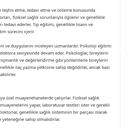
ları teşhis etme, tedavi etme ve önleme konusunda
arı, fiziksel sağlık sorunlarıyla ilgilenir ve genellikle
ı tedavi ederler. Tıp eğitimi, genellikle lisans ve
im sürecini içerir.
ini ve duygularını inceleyen uzmanlardır. Psikoloji eğitimi
 doktora seviyesinde devam eder. Psikologlar, bireylerin
 danışmanlık ve değerlendirme gibi yöntemlerle bireylerin
genellikle ilaç yazma yetkisine sahip değildirler, ancak bazı
bilirler.
eya özel muayenehanelerde çalışırlar. Fiziksel sağlık
el muayenelerini yapar, laboratuvar testleri ister ve gerekli
torlar, genellikle sağlık sisteminin bir parçası olarak
me yeteneğine sahip olmalıdırlar.