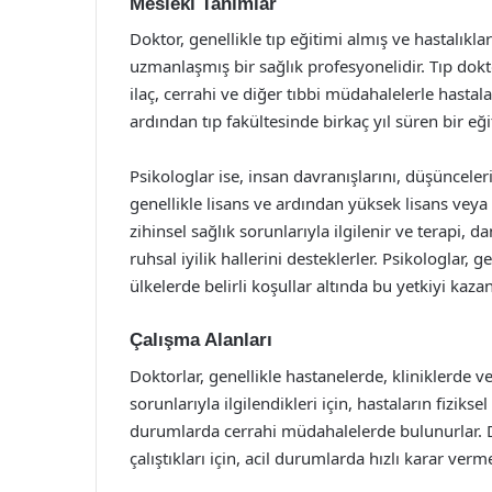
Mesleki Tanımlar
Doktor, genellikle tıp eğitimi almış ve hastalık
uzmanlaşmış bir sağlık profesyonelidir. Tıp doktorl
ilaç, cerrahi ve diğer tıbbi müdahalelerle hastalar
ardından tıp fakültesinde birkaç yıl süren bir eğit
Psikologlar ise, insan davranışlarını, düşünceler
genellikle lisans ve ardından yüksek lisans veya
zihinsel sağlık sorunlarıyla ilgilenir ve terapi,
ruhsal iyilik hallerini desteklerler. Psikologlar, 
ülkelerde belirli koşullar altında bu yetkiyi kazana
Çalışma Alanları
Doktorlar, genellikle hastanelerde, kliniklerde v
sorunlarıyla ilgilendikleri için, hastaların fiziks
durumlarda cerrahi müdahalelerde bulunurlar. Dok
çalıştıkları için, acil durumlarda hızlı karar ver