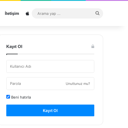
Sitemap
Arama
İletişim
yap
...
Kayıt Ol
Unuttunuz mu?
Beni hatırla
Kayıt Ol