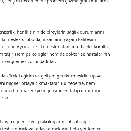
mi, iletişim becerileri ve problem çözme gibi konularda
zerlik, her ikisinin de bireylerin sağlık durumlarını
 iki meslek grubu da, insanların yaşam kalitesini
sterir. Ayrıca, her iki meslek alanında da etik kurallar,
em taşır. Hem psikologlar hem de doktorlar, hastalarının
ım sergilemek zorundadırlar.
da sürekli eğitim ve gelişim gerektirmesidir. Tıp ve
yeni bilgiler ortaya çıkmaktadır. Bu nedenle, hem
i güncel tutmak ve yeni gelişmeleri takip etmek için
rlar.
larıyla ilgilenirken, psikologların ruhsal sağlık
arı teşhis etmek ve tedavi etmek için tıbbi yöntemler