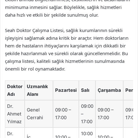
minimuma inmesini sağlar. Böylelikle, sağlık hizmetleri
daha hızlı ve etkili bir şekilde sunulmuş olur.
Seah Doktor Çalışma Listesi, sağlık kurumlarının sürekli
işleyişini sağlamak adına kritik bir araçtır. Hem doktorların
hem de hastaların ihtiyaçlarını karşılamak için dikkatli bir
şekilde hazırlanmalı ve sürekli olarak güncellenmelidir. Bu
çalışma listesi, kaliteli sağlık hizmetlerinin sunulmasında
önemli bir rol oynamaktadır.
Doktor
Uzmanlık
Pazartesi
Salı
Çarşamba
Perş
Adı
Alanı
Dr.
09:00
Genel
09:00 –
09:00 –
09:00
Ahmet
–
Cerrahi
17:00
17:00
17:00
Yılmaz
17:00
Dr.
10:00
İç
10:00 –
10:00 –