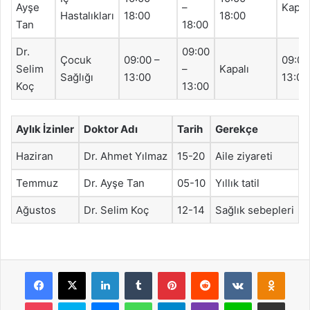
Ayşe
–
Kapal
Hastalıkları
18:00
18:00
Tan
18:00
Dr.
09:00
Çocuk
09:00 –
09:00
Selim
–
Kapalı
Sağlığı
13:00
13:00
Koç
13:00
Aylık İzinler
Doktor Adı
Tarih
Gerekçe
Haziran
Dr. Ahmet Yılmaz
15-20
Aile ziyareti
Temmuz
Dr. Ayşe Tan
05-10
Yıllık tatil
Ağustos
Dr. Selim Koç
12-14
Sağlık sebepleri
Facebook
X
LinkedIn
Tumblr
Pinterest
Reddit
VKontakte
Odnok
Pocket
Skype
Messenger
WhatsApp
Telegram
Viber
Line
E-Posta ile payla