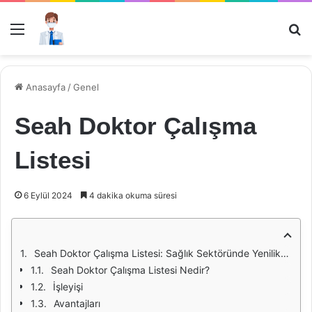
Menü
Ar
Anasayfa
/
Genel
Seah Doktor Çalışma
Listesi
6 Eylül 2024
4 dakika okuma süresi
Seah Doktor Çalışma Listesi: Sağlık Sektöründe Yenilikçi Bir Yaklaşım
Seah Doktor Çalışma Listesi Nedir?
İşleyişi
Avantajları