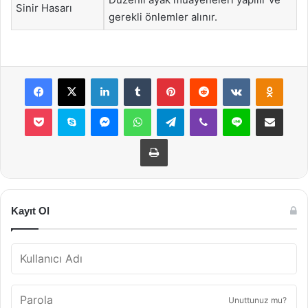
Sinir Hasarı
gerekli önlemler alınır.
Facebook
X
LinkedIn
Tumblr
Pinterest
Reddit
VKontakte
Odnok
Pocket
Skype
Messenger
WhatsApp
Telegram
Viber
Line
E-Posta ile payla
Yazdır
Kayıt Ol
Unuttunuz mu?