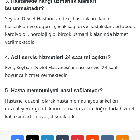
3. Hastanede hangi uzmanlık alanları
bulunmaktadır?
Seyhan Devlet Hastanesi’nde iç hastalıkları, kadın
hastalıkları ve doğum, çocuk sağlığı ve hastalıkları, ortopedi,
kardiyoloji, nöroloji gibi birçok uzmanlık alanında hizmet
verilmektedir.
4. Acil servis hizmetleri 24 saat mi açıktır?
Evet, Seyhan Devlet Hastanesi’nin acil servisi 24 saat
boyunca hizmet vermektedir.
5. Hasta memnuniyeti nasıl sağlanıyor?
Hastane, düzenli olarak hasta memnuniyeti anketleri
düzenleyerek geri bildirim almakta ve bu doğrultuda hizmet
kalitesini artırmaya çalışmaktadır.
Facebook
X
LinkedIn
Tumblr
Pinterest
Reddit
VKontakte
Odnok