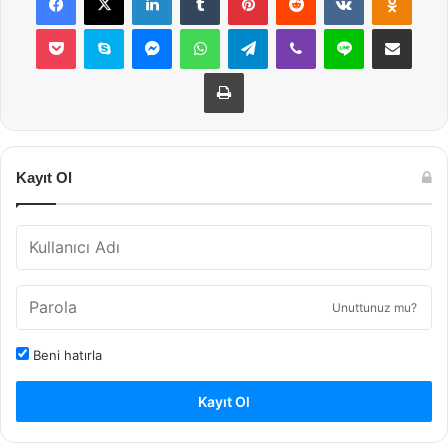
Pocket
Skype
Messenger
WhatsApp
Telegram
Viber
Line
E-Posta ile payla
Yazdır
Kayıt Ol
Unuttunuz mu?
Beni hatırla
Kayıt Ol