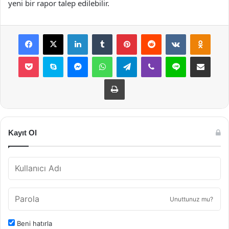
yeni bir rapor talep edilebilir.
Facebook
X
LinkedIn
Tumblr
Pinterest
Reddit
VKontakte
Odnok
Pocket
Skype
Messenger
WhatsApp
Telegram
Viber
Line
E-Posta ile payla
Yazdır
Kayıt Ol
Unuttunuz mu?
Beni hatırla