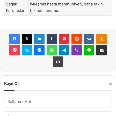
Sağlık
İyileşmiş hasta memnuniyeti, daha etkin
Kuruluşları
hizmet sunumu.
Facebook
X
LinkedIn
Tumblr
Pinterest
Reddit
VKontakte
Odnok
Pocket
Skype
Messenger
WhatsApp
Telegram
Viber
Line
E-Posta ile payla
Yazdır
Kayıt Ol